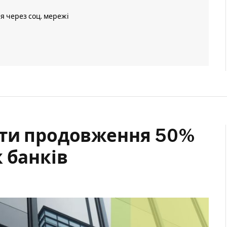
ія через соц. мережі
оти продовження 50%
 банків