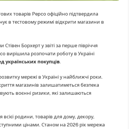
тових товарів Pepco офіційно підтвердила
нує в тестовому режимі відкрити магазини в
 Стівен Борхерт у звіті за перше півріччя
co вирішила розпочати роботу в Україні
ед українських покупців
.
розвитку мережі в Україні у найближчі роки.
криття магазинів залишатиметься безпека
овують воєнні ризики, які залишаються
 всієї родини, товарів для дому, декору,
оступними цінами. Станом на 2026 рік мережа