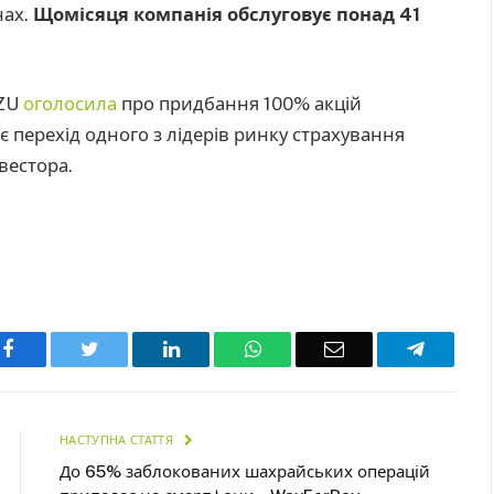
нах.
Щомісяця компанія обслуговує понад 41
PZU
оголосила
про придбання 100% акцій
є перехід одного з лідерів ринку страхування
вестора.
Facebook
Twitter
LinkedIn
WhatsApp
Email
Telegra
НАСТУПНА СТАТТЯ
До 65% заблокованих шахрайських операцій