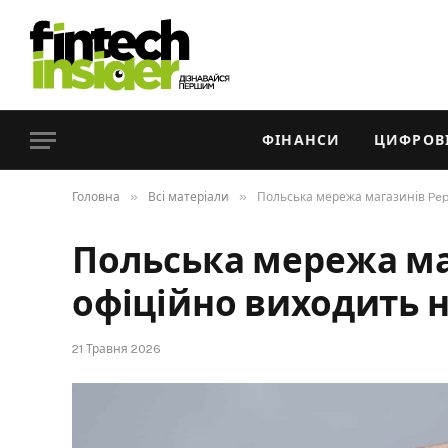
ФІНАНСИ
ЦИФРОВІ
»
»
Головна
Всі матеріали
Польська мережа магазинів Pep
Польська мережа ма
офіційно виходить 
21 Травня 2026