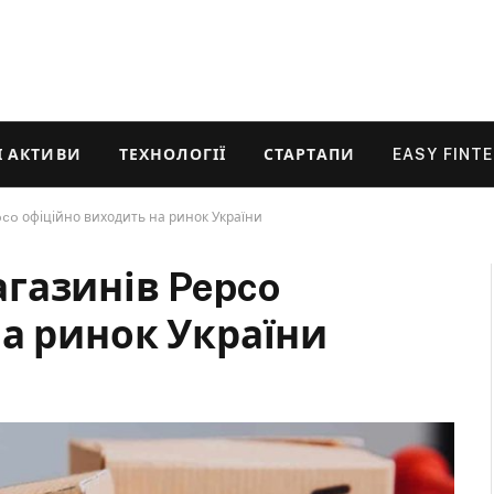
 АКТИВИ
ТЕХНОЛОГІЇ
СТАРТАПИ
EASY FINT
co офіційно виходить на ринок України
газинів Pepco
на ринок України