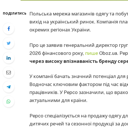
Польська мережа магазинів одягу та побу
ПОДІЛИТИСЬ
вихід на український ринок. Компанія пла
окремих регіонах України.
Про це заявив генеральний директор групи
2026 фінансового року,
пише
Oboz.ua. Pep
через високу впізнаваність бренду сер
У компанії бачать значний потенціал для 
Водночас ключовим фактором під час від
працівників. У Pepco зазначили, що врах
актуальними для країни.
Pepco спеціалізується на продажу одягу для
дитячих речей та сезонної продукції за д