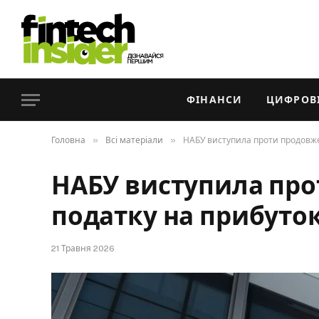
ФІНАНСИ
ЦИФРОВІ
»
»
Головна
Всі матеріали
НАБУ виступила проти продовже
НАБУ виступила пр
податку на прибуток
21 Травня 2026