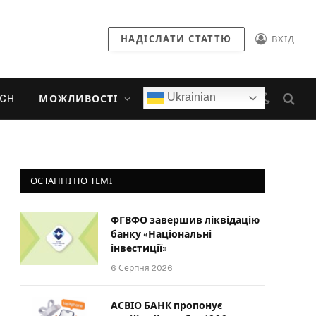
НАДІСЛАТИ СТАТТЮ
ВХІД
Ukrainian
ECH
МОЖЛИВОСТІ
ОСТАННІ ПО ТЕМІ
ФГВФО завершив ліквідацію
банку «Національні
інвестиції»
6 Серпня 2026
АСВІО БАНК пропонує