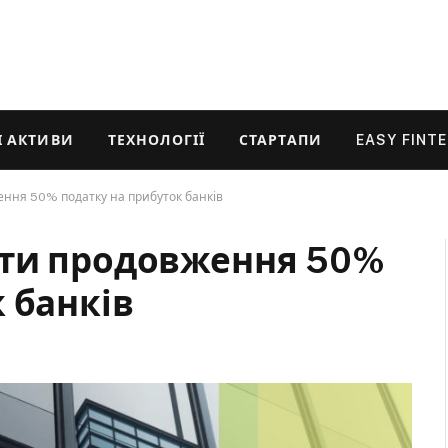
 АКТИВИ
ТЕХНОЛОГІЇ
СТАРТАПИ
EASY FINT
ння 50% податку на прибуток банків
оти продовження 50%
 банків