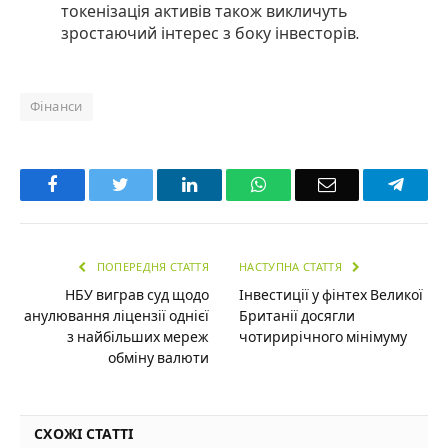
токенізація активів також викличуть
зростаючий інтерес з боку інвесторів.
Фінанси
Facebook
Twitter
LinkedIn
WhatsApp
Email
Teleg
ПОПЕРЕДНЯ СТАТТЯ
НАСТУПНА СТАТТЯ
НБУ виграв суд щодо
Інвестиції у фінтех Великої
анулювання ліцензії однієї
Британії досягли
з найбільших мереж
чотирирічного мінімуму
обміну валюти
СХОЖІ СТАТТІ