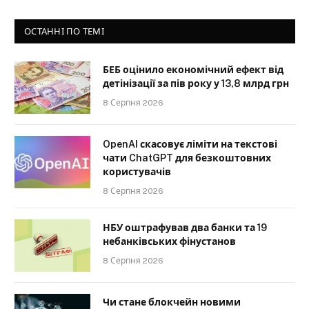
ОСТАННІ ПО ТЕМІ
БЕБ оцінило економічний ефект від
детінізації за пів року у 13,8 млрд грн
8 Серпня 2026
OpenAI скасовує ліміти на текстові
чати ChatGPT для безкоштовних
користувачів
8 Серпня 2026
НБУ оштрафував два банки та 19
небанківських фінустанов
8 Серпня 2026
Чи стане блокчейн новими