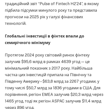
традиційний звіт “Pulse of Fintech H2’24”, в якому
підбила підсумки минулого року та представила
прогнози на 2025 рік у галузі фінансових
технологій.
Глобальні інвестиції в фінтех впали до
семирічного мінімуму
Протягом 2024 року світовий ринок фінтеху
залучив $95,6 млрд в рамках 4639 угод — це
мінімальний показник з 2017 року. Найбільша
частка цих інвестицій припала на Північну та
Південну Америку – $63,8 млрд за 2267 угодами, у
тому числі $50,7 млрд за 1836 угодами в США. Для
порівняння, регіон EMEA залучив $20,3 млрд через
1465 угод, тоді як регіон ASPAC залучив $11,4 млрд
через 896 угод.