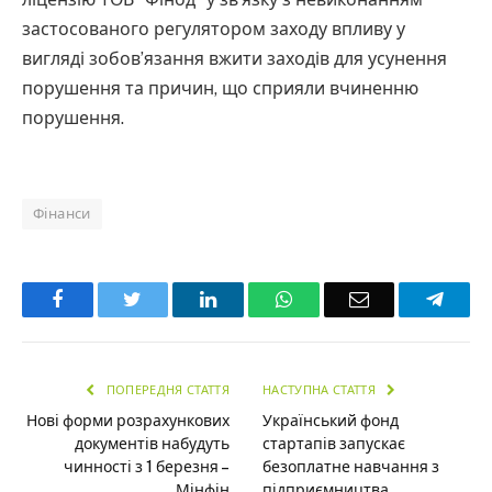
застосованого регулятором заходу впливу у
вигляді зобов’язання вжити заходів для усунення
порушення та причин, що сприяли вчиненню
порушення.
Фінанси
Facebook
Twitter
LinkedIn
WhatsApp
Email
Teleg
ПОПЕРЕДНЯ СТАТТЯ
НАСТУПНА СТАТТЯ
Нові форми розрахункових
Український фонд
документів набудуть
стартапів запускає
чинності з 1 березня –
безоплатне навчання з
Мінфін
підприємництва