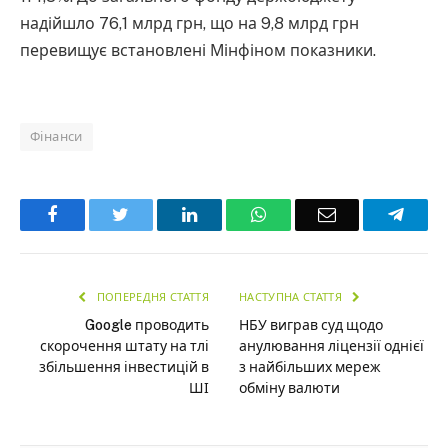
надійшло 76,1 млрд грн, що на 9,8 млрд грн
перевищує встановлені Мінфіном показники.
Фінанси
Facebook
Twitter
LinkedIn
WhatsApp
Email
Teleg
ПОПЕРЕДНЯ СТАТТЯ
НАСТУПНА СТАТТЯ
Google проводить
НБУ виграв суд щодо
скорочення штату на тлі
анулювання ліцензії однієї
збільшення інвестицій в
з найбільших мереж
ШІ
обміну валюти