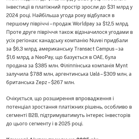
інвестиції в платіжний простір зросли до $31 млрд у
2024 році. Найбільша угода року відбулася в
першому півріччі – продаж Worldpay за $12,5 млрд.
Проте друге півріччя також відзначилося угодами в
усіх регіонах: канадську компанію Nuvei придбали
за $6,3 млрд, американську Transact Campus – за
$1,6 млрд, а NeoPay, що базується в ОАЕ, була
продана за $385 млн. Філіппінська компанія Mynt
залучила $788 млн, аргентинська Ualá – $309 млн, а
британська Zepz – $267 млн.
Очікується, що розширення впровадження і
потенціал зростання платіжних рішень, особливо в
сегменті B2B, підтримуватимуть інтерес інвесторів
до цього сегменту і в 2025 році.