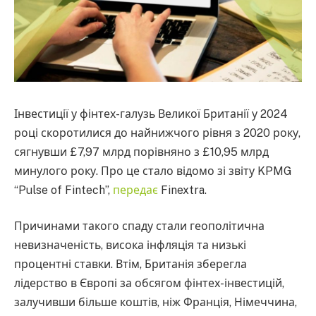
Інвестиції у фінтех-галузь Великої Британії у 2024
році скоротилися до найнижчого рівня з 2020 року,
сягнувши £7,97 млрд порівняно з £10,95 млрд
минулого року. Про це стало відомо зі звіту KPMG
“Pulse of Fintech”,
передає
Finextra.
Причинами такого спаду стали геополітична
невизначеність, висока інфляція та низькі
процентні ставки. Втім, Британія зберегла
лідерство в Європі за обсягом фінтех-інвестицій,
залучивши більше коштів, ніж Франція, Німеччина,