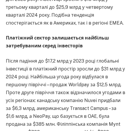
третьому кварталі до $25,9 млрд у четвертому
кварталі 2024 року. Подібна тенденція
спостерігається як в Америках, так і в регіоні EMEA.
Платіжний сектор залишається найбільш
затребуваним серед інвесторів
Після падіння до $17,2 млрд у 2023 році глобальні
інвестиції в платіжний простір зросли до $31 млрд у
2024 році. Найбільша угода року відбулася в
першому півріччі – продаж Worldpay за $12,5 млрд.
Проте друге півріччя також відзначилося угодами в
усіх регіонах: канадську компанію Nuvei придбали
за $6,3 млрд, американську Transact Campus – за
$1,6 млрд, а NeoPay, що базується в ОАЕ, була
продана за $385 млн. Філіппінська компанія Mynt