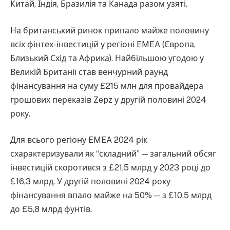
Китай, Індія, Бразилія та Канада разом узяті.
На британський ринок припало майже половину
всіх фінтех-інвестицій у регіоні EMEA (Європа,
Близький Схід та Африка). Найбільшою угодою у
Великій Британії став венчурний раунд
фінансування на суму £215 млн для провайдера
грошових переказів Zepz у другій половині 2024
року.
Для всього регіону EMEA 2024 рік
схарактеризували як “складний” — загальний обсяг
інвестицій скоротився з £21,5 млрд у 2023 році до
£16,3 млрд. У другій половині 2024 року
фінансування впало майже на 50% — з £10,5 млрд
до £5,8 млрд фунтів.