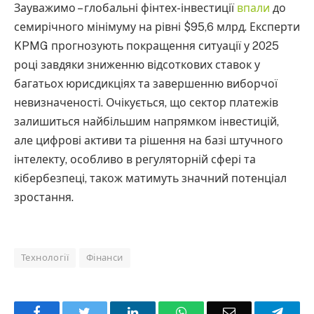
Зауважимо – глобальні фінтех-інвестиції
впали
до
семирічного мінімуму на рівні $95,6 млрд. Експерти
KPMG прогнозують покращення ситуації у 2025
році завдяки зниженню відсоткових ставок у
багатьох юрисдикціях та завершенню виборчої
невизначеності. Очікується, що сектор платежів
залишиться найбільшим напрямком інвестицій,
але цифрові активи та рішення на базі штучного
інтелекту, особливо в регуляторній сфері та
кібербезпеці, також матимуть значний потенціал
зростання.
Технології
Фінанси
Facebook
Twitter
LinkedIn
WhatsApp
Email
Teleg