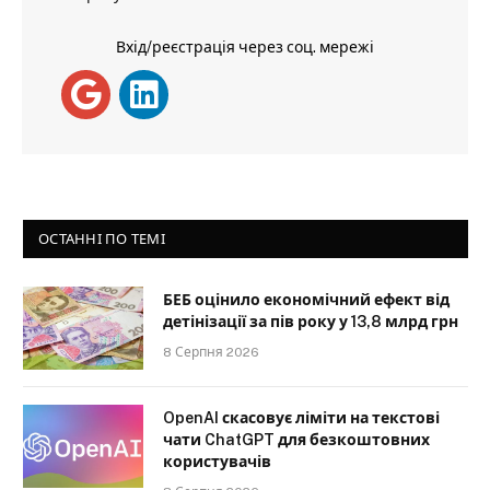
Вхід/реєстрація через соц. мережі
ОСТАННІ ПО ТЕМІ
БЕБ оцінило економічний ефект від
детінізації за пів року у 13,8 млрд грн
8 Серпня 2026
OpenAI скасовує ліміти на текстові
чати ChatGPT для безкоштовних
користувачів