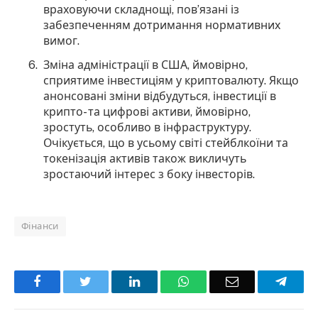
враховуючи складнощі, пов’язані із
забезпеченням дотримання нормативних
вимог.
Зміна адміністрації в США, ймовірно,
сприятиме інвестиціям у криптовалюту. Якщо
анонсовані зміни відбудуться, інвестиції в
крипто- та цифрові активи, ймовірно,
зростуть, особливо в інфраструктуру.
Очікується, що в усьому світі стейблкоїни та
токенізація активів також викличуть
зростаючий інтерес з боку інвесторів.
Фінанси
Facebook
Twitter
LinkedIn
WhatsApp
Email
Teleg