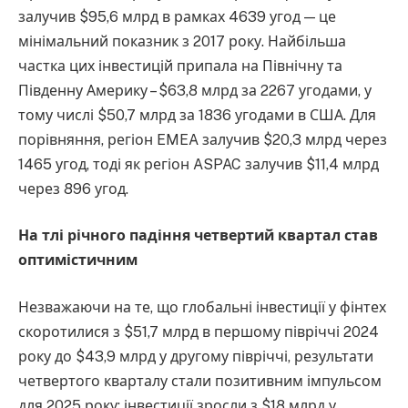
залучив $95,6 млрд в рамках 4639 угод — це
мінімальний показник з 2017 року. Найбільша
частка цих інвестицій припала на Північну та
Південну Америку – $63,8 млрд за 2267 угодами, у
тому числі $50,7 млрд за 1836 угодами в США. Для
порівняння, регіон EMEA залучив $20,3 млрд через
1465 угод, тоді як регіон ASPAC залучив $11,4 млрд
через 896 угод.
На тлі річного падіння четвертий квартал став
оптимістичним
Незважаючи на те, що глобальні інвестиції у фінтех
скоротилися з $51,7 млрд в першому півріччі 2024
року до $43,9 млрд у другому півріччі, результати
четвертого кварталу стали позитивним імпульсом
для 2025 року: інвестиції зросли з $18 млрд у