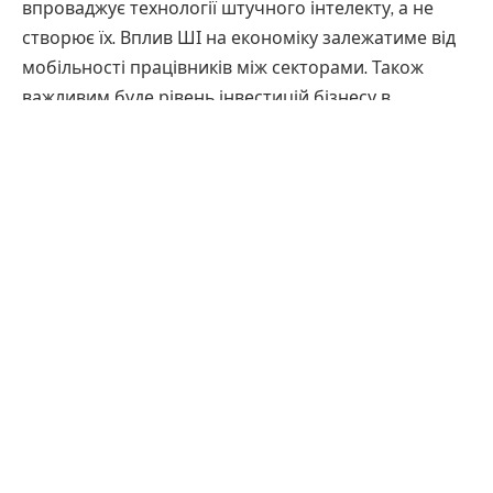
впроваджує технології штучного інтелекту, а не
створює їх. Вплив ШІ на економіку залежатиме від
мобільності працівників між секторами. Також
важливим буде рівень інвестицій бізнесу в
технології.
Окремо у звіті
звернули увагу на енергетику
.
Вугільна структура енергосистеми Польщі робить
електроенергію дорожчою порівняно з іншими
країнами ЄС. Це може стати перешкодою для
розвитку ШІ-індустрії та дата-інфраструктури.
Представник Світового банку в Польщі Арі Наїм
зазначив, що головний виклик полягає не у доступі
до технологій. За його словами, ключовим є
ефективне використання ШІ через інвестиції в
інфраструктуру, цифрові мережі, освіту та