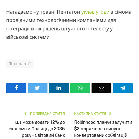
Нагадаємо – у травні Пентагон
уклав угоди
з сімома
провідними технологічними компаніями для
інтеграції їхніх рішень штучного інтелекту у
військові системи.
Технології
Facebook
Twitter
LinkedIn
WhatsApp
Email
Teleg
ПОПЕРЕДНЯ СТАТТЯ
НАСТУПНА СТАТТЯ
ШІ може додати 12% до
Robinhood планує залучити
економіки Польщі до 2035
$2 млрд через випуск
року – Світовий банк
конвертованих облігацій