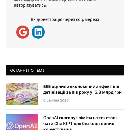
авторизуватись
.
Вхід/реєстрація через соц. мережі
ОСТАННІ ПО ТЕМІ
БЕБ оцінило економічний ефект від
детінізації за пів року у 13,8 млрд грн
8 Серпня 2026
OpenAI скасовує ліміти на текстові
чати ChatGPT для безкоштовних
користувачів