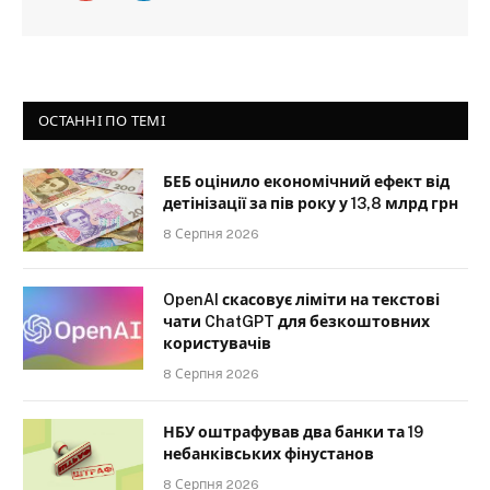
ОСТАННІ ПО ТЕМІ
БЕБ оцінило економічний ефект від
детінізації за пів року у 13,8 млрд грн
8 Серпня 2026
OpenAI скасовує ліміти на текстові
чати ChatGPT для безкоштовних
користувачів
8 Серпня 2026
НБУ оштрафував два банки та 19
небанківських фінустанов
8 Серпня 2026