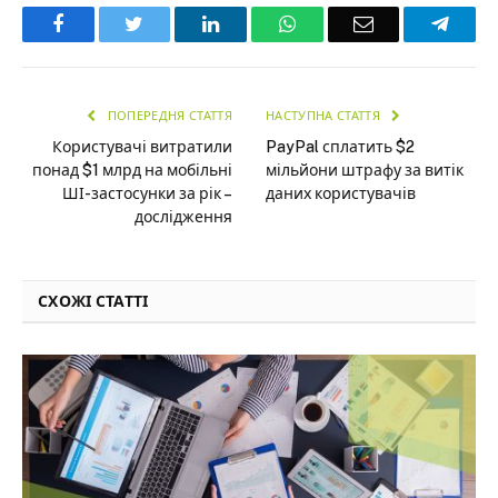
Facebook
Twitter
LinkedIn
WhatsApp
Email
Teleg
ПОПЕРЕДНЯ СТАТТЯ
НАСТУПНА СТАТТЯ
Користувачі витратили
PayPal сплатить $2
понад $1 млрд на мобільні
мільйони штрафу за витік
ШІ-застосунки за рік –
даних користувачів
дослідження
СХОЖІ СТАТТІ