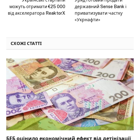
Українські стартапи
Уряд готовий продати
можуть отримати €25 000
державний Sense Bank і
від акселератора ReaktorX
приватизувати частку
«Укрнафти»
СХОЖІ СТАТТІ
БЕБ оцінило економічний ефект від детінізації