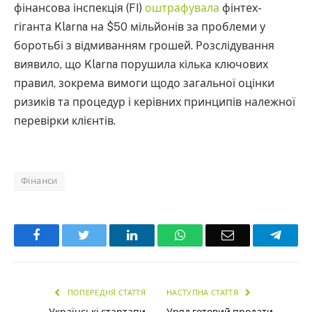
фінансова інспекція (FI)
оштрафувала
фінтех-
гіганта Klarna на $50 мільйонів за проблеми у
боротьбі з відмиванням грошей. Розслідування
виявило, що Klarna порушила кілька ключових
правил, зокрема вимоги щодо загальної оцінки
ризиків та процедур і керівних принципів належної
перевірки клієнтів.
Фінанси
Facebook
Twitter
LinkedIn
WhatsApp
Email
Teleg
ПОПЕРЕДНЯ СТАТТЯ
НАСТУПНА СТАТТЯ