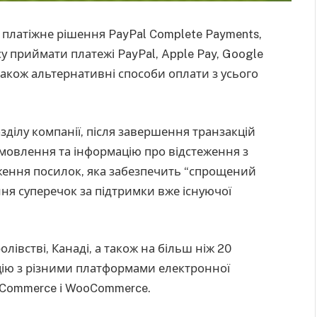
е платіжне рішення PayPal Complete Payments,
у приймати платежі PayPal, Apple Pay, Google
 також альтернативні способи оплати з усього
озділу компанії, після завершення транзакцій
мовлення та інформацію про відстеження з
еження посилок, яка забезпечить “спрощений
ня суперечок за підтримки вже існуючої
івстві, Канаді, а також на більш ніж 20
ацію з різними платформами електронної
g Commerce і WooCommerce.