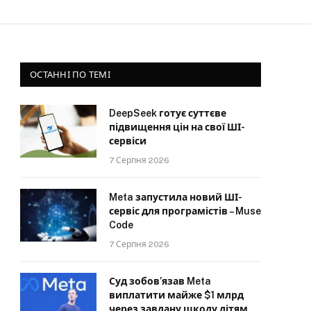
ОСТАННІ ПО ТЕМІ
DeepSeek готує суттєве
підвищення цін на свої ШІ-
сервіси
7 Серпня 2026
Meta запустила новий ШІ-
сервіс для програмістів – Muse
Code
7 Серпня 2026
Суд зобов’язав Meta
виплатити майже $1 млрд
через завдану шкоду дітям