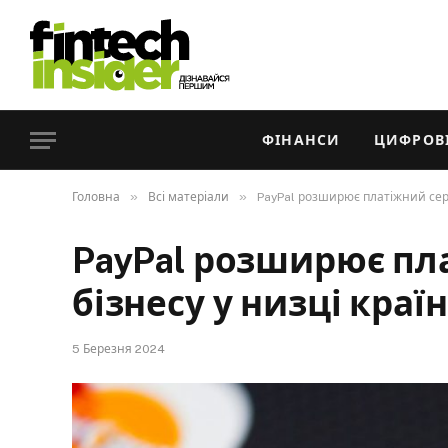
ФІНАНСИ
ЦИФРОВІ
»
»
Головна
Всі матеріали
PayPal розширює платіжний серві
PayPal розширює пл
бізнесу у низці країн
5 Березня 2024