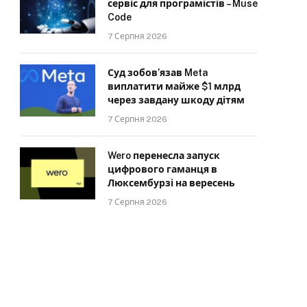
сервіс для програмістів – Muse
Code
7 Серпня 2026
Суд зобов’язав Meta
виплатити майже $1 млрд
через завдану шкоду дітям
7 Серпня 2026
Wero перенесла запуск
цифрового гаманця в
Люксембурзі на вересень
7 Серпня 2026