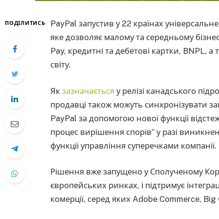
PayPal запустив у 22 країнах універсальн
ПОДІЛИТИСЬ
яке дозволяє малому та середньому бізнес
Pay, кредитні та дебетові картки, BNPL, а
світу.
Як
зазначається
у релізі канадського підр
продавці також можуть синхронізувати за
PayPal за допомогою нової функції відст
процес вирішення спорів” у разі виникнен
функції управління суперечками компанії.
Рішення вже запущено у Сполученому Корол
європейських ринках, і підтримує інтегр
комерції, серед яких Adobe Commerce, Bi