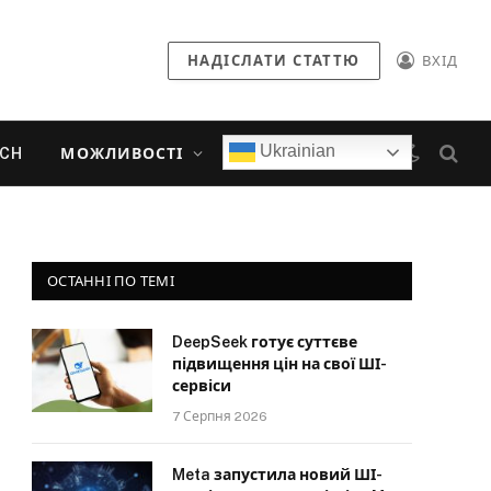
НАДІСЛАТИ СТАТТЮ
ВХІД
Ukrainian
ECH
МОЖЛИВОСТІ
ОСТАННІ ПО ТЕМІ
DeepSeek готує суттєве
підвищення цін на свої ШІ-
сервіси
7 Серпня 2026
Meta запустила новий ШІ-