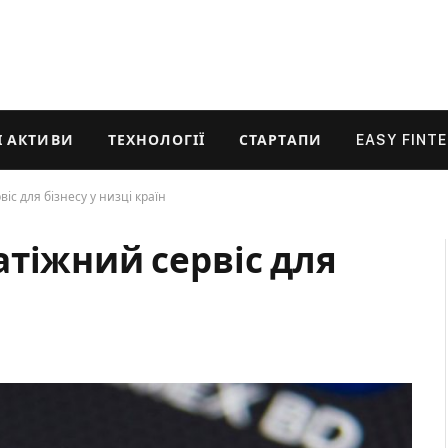
 АКТИВИ
ТЕХНОЛОГІЇ
СТАРТАПИ
EASY FINT
с для бізнесу у низці країн
атіжний сервіс для