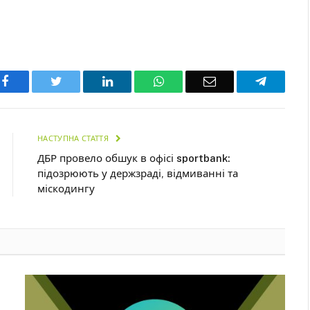
Facebook
Twitter
LinkedIn
WhatsApp
Email
Telegra
НАСТУПНА СТАТТЯ
ДБР провело обшук в офісі sportbank:
підозрюють у держзраді, відмиванні та
міскодингу