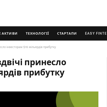
 АКТИВИ
ТЕХНОЛОГІЇ
СТАРТАПИ
EASY FINT
есло інвесторам $16 мільярдів прибутку
вдвічі принесло
ярдів прибутку