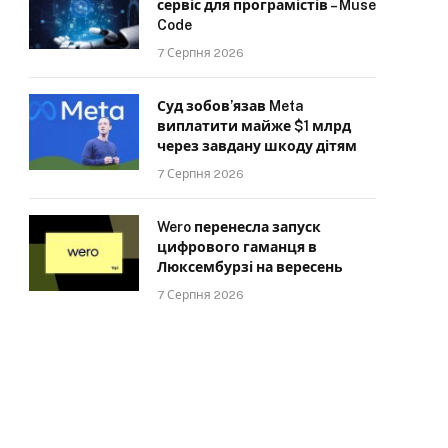
сервіс для програмістів – Muse
Code
7 Серпня 2026
Суд зобов’язав Meta
виплатити майже $1 млрд
через завдану шкоду дітям
7 Серпня 2026
Wero перенесла запуск
цифрового гаманця в
Люксембурзі на вересень
7 Серпня 2026