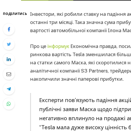
Інвестори, які робили ставку на падіння а
ПОДІЛИТИСЬ
останні три місяці. Така значна сума приб
вартості автомобільної компанії Ілона Мас
Про це
інформує
Економічна правда, посил
ринкова вартість Tesla зменшилася більш 
на статки самого Маска, які скоротилися 
аналітичної компанії S3 Partners, трейдери
накопичили значні паперові прибутки.
Експерти пов’язують падіння акці
публічні заяви Маска щодо підтри
негативно вплинуло на продажі а
“Tesla мала дуже високу цінність б