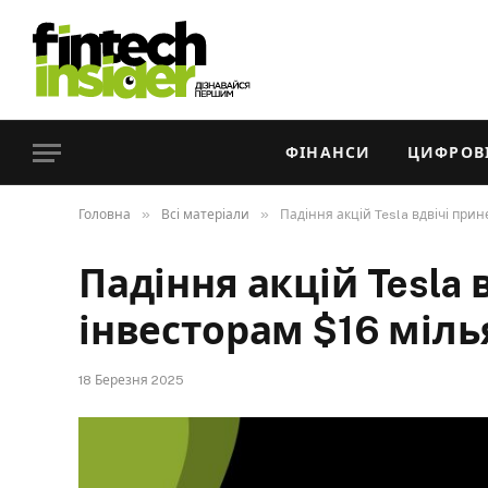
ФІНАНСИ
ЦИФРОВІ
»
»
Головна
Всі матеріали
Падіння акцій Tesla вдвічі прин
Падіння акцій Tesla 
інвесторам $16 міль
18 Березня 2025