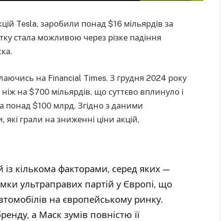
кцій Tesla, заробили понад $16 мільярдів за
утку стала можливою через різке падіння
ка.
аючись на Financial Times. З грудня 2024 року
ніж на $700 мільярдів, що суттєво вплинуло і
на понад $100 млрд. Згідно з даними
, які грали на зниженні ціни акцій,
й із кількома факторами, серед яких —
мки ультраправих партій у Європі, що
втомобілів на європейському ринку.
ренду, а Маск зумів повністю її