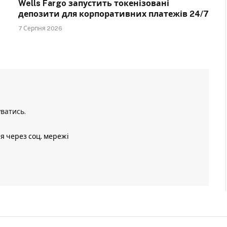
Wells Fargo запустить токенізовані
депозити для корпоративних платежів 24/7
7 Серпня 2026
уватись
.
ія через соц. мережі