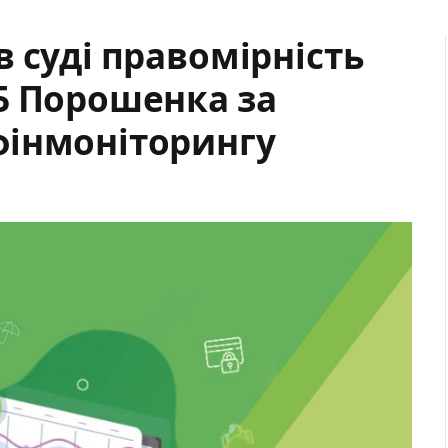
 суді правомірність
Б Порошенка за
фінмоніторингу