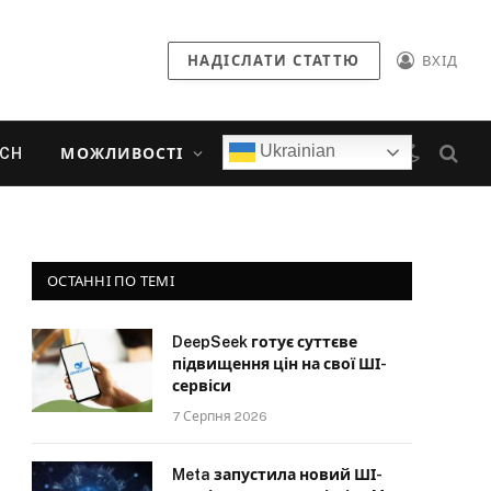
НАДІСЛАТИ СТАТТЮ
ВХІД
Ukrainian
ECH
МОЖЛИВОСТІ
ОСТАННІ ПО ТЕМІ
DeepSeek готує суттєве
підвищення цін на свої ШІ-
сервіси
7 Серпня 2026
Meta запустила новий ШІ-