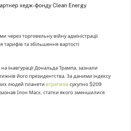
артнер хедж-фонду Clean Energy
и через торговельну війну адміністрації
 тарифів та збільшення вартості
 на інавгурації Дональда Трампа, зазнали
тижнів його президентства. За даними індексу
тших людей планети
втратили
сукупно $209
 зазнав Ілон Маск, статки якого зменшилися