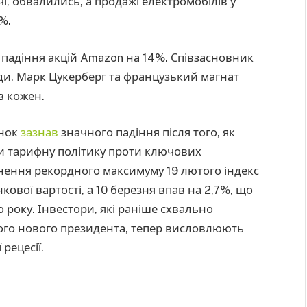
чі, обвалились, а продажі електромобілів у
%.
 падіння акцій Amazon на 14%. Співзасновник
рди. Марк Цукерберг та французький магнат
в кожен.
инок
зазнав
значного падіння після того, як
 тарифну політику проти ключових
нення рекордного максимуму 19 лютого індекс
вої вартості, а 10 березня впав на 2,7%, що
року. Інвестори, які раніше схвально
ого нового президента, тепер висловлюють
рецесії.