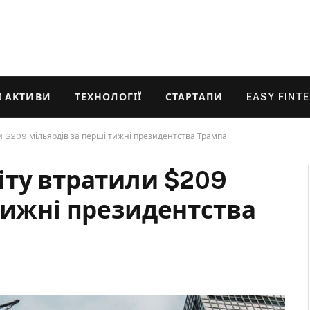
 АКТИВИ
ТЕХНОЛОГІЇ
СТАРТАПИ
EASY FINT
и $209 мільярдів за перші тижні президентства Трампа
іту втратили $209
тижні президентства