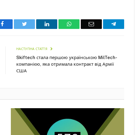
Facebook
Twitter
LinkedIn
WhatsApp
Email
Telegra
НАСТУПНА СТАТТЯ
Skiftech стала першою українською MilTech-
компанією, яка отримала контракт від Армії
США