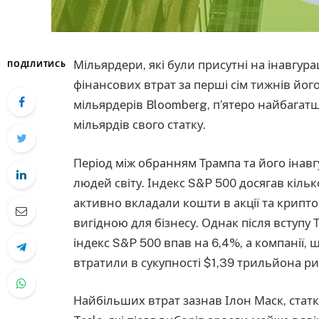
Мільярдери, які були присутні на інавгур
ПОДІЛИТИСЬ
фінансових втрат за перші сім тижнів йог
мільярдерів Bloomberg, п’ятеро найбага
мільярдів свого статку.
Період між обранням Трампа та його інав
людей світу. Індекс S&P 500 досягав кіль
активно вкладали кошти в акції та крипт
вигідною для бізнесу. Однак після вступу 
індекс S&P 500 впав на 6,4%, а компанії, 
втратили в сукупності $1,39 трильйона ри
Найбільших втрат зазнав Ілон Маск, статк