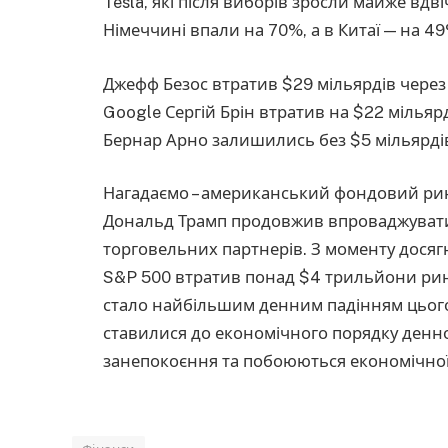
Tesla, які після виборів зросли майже вдві
Німеччині впали на 70%, а в Китаї — на 49
Джефф Безос втратив $29 мільярдів через
Google Сергій Брін втратив на $22 мілья
Бернар Арно залишились без $5 мільярді
Нагадаємо – американський фондовий р
Дональд Трамп продовжив впроваджувати
торговельних партнерів. З моменту досяг
S&P 500 втратив понад $4 трильйони ринко
стало найбільшим денним падінням цього 
ставилися до економічного порядку денн
занепокоєння та побоюються економічної 