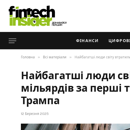
ФІНАНСИ
ЦИФРОВІ
»
»
Головна
Всі матеріали
Найбагатші люди світу втратил
Найбагатші люди св
мільярдів за перші 
Трампа
12 Березня 2025