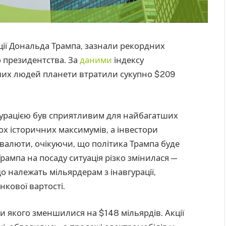
ації Дональда Трампа, зазнали рекордних
о президентства. За
даними
індексу
тших людей планети втратили сукупно $209
гурацією був сприятливим для найбагатших
кох історичних максимумів, а інвестори
овалюти, очікуючи, що політика Трампа буде
Трампа на посаду ситуація різко змінилася —
що належать мільярдерам з інавгурації,
нкової вартості.
и якого зменшилися на $148 мільярдів. Акції