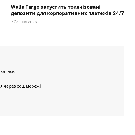
Wells Fargo запустить токенізовані
депозити для корпоративних платежів 24/7
7 Серпня 2026
уватись
.
ія через соц. мережі