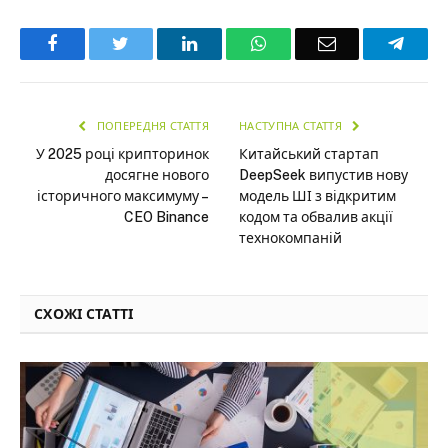
Facebook
Twitter
LinkedIn
WhatsApp
Email
Teleg
ПОПЕРЕДНЯ СТАТТЯ
НАСТУПНА СТАТТЯ
У 2025 році крипторинок
Китайський стартап
досягне нового
DeepSeek випустив нову
історичного максимуму –
модель ШІ з відкритим
CEO Binance
кодом та обвалив акції
технокомпаній
СХОЖІ СТАТТІ