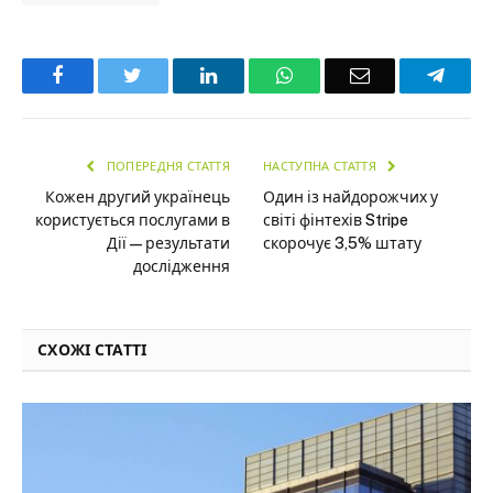
Facebook
Twitter
LinkedIn
WhatsApp
Email
Teleg
ПОПЕРЕДНЯ СТАТТЯ
НАСТУПНА СТАТТЯ
Кожен другий українець
Один із найдорожчих у
користується послугами в
світі фінтехів Stripe
Дії — результати
скорочує 3,5% штату
дослідження
СХОЖІ СТАТТІ