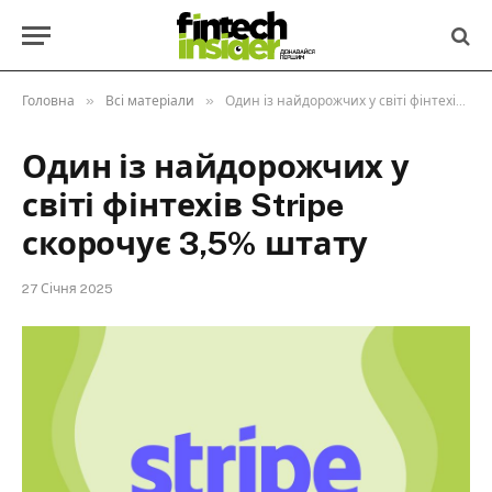
»
»
Головна
Всі матеріали
Один із найдорожчих у світі фінтехів Stripe скорочує 3,5% штату
Один із найдорожчих у
світі фінтехів Stripe
скорочує 3,5% штату
27 Січня 2025