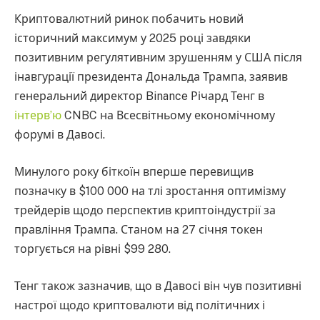
Криптовалютний ринок побачить новий
історичний максимум у 2025 році завдяки
позитивним регулятивним зрушенням у США після
інавгурації президента Дональда Трампа, заявив
генеральний директор Binance Річард Тенг в
інтерв’ю
CNBC на Всесвітньому економічному
форумі в Давосі.
Минулого року біткоїн вперше перевищив
позначку в $100 000 на тлі зростання оптимізму
трейдерів щодо перспектив криптоіндустрії за
правління Трампа. Станом на 27 січня токен
торгується на рівні $99 280.
Тенг також зазначив, що в Давосі він чув позитивні
настрої щодо криптовалюти від політичних і