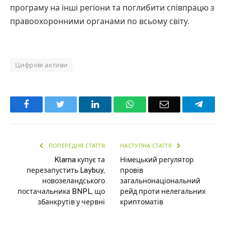
програму на інші регіони та поглибити співпрацю з
правоохоронними органами по всьому світу.
Цифрові активи
Facebook
Twitter
LinkedIn
WhatsApp
Email
Teleg
ПОПЕРЕДНЯ СТАТТЯ
НАСТУПНА СТАТТЯ
Klarna купує та
Німецький регулятор
перезапустить Laybuy,
провів
новозеландського
загальнонаціональний
постачальника BNPL, що
рейд проти нелегальних
збанкрутів у червні
криптоматів