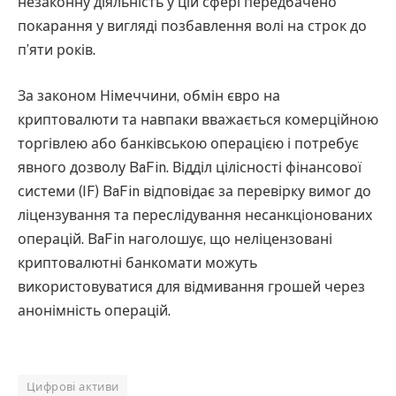
незаконну діяльність у цій сфері передбачено
покарання у вигляді позбавлення волі на строк до
п’яти років.
За законом Німеччини, обмін євро на
криптовалюти та навпаки вважається комерційною
торгівлею або банківською операцією і потребує
явного дозволу BaFin. Відділ цілісності фінансової
системи (IF) BaFin відповідає за перевірку вимог до
ліцензування та переслідування несанкціонованих
операцій. BaFin наголошує, що неліцензовані
криптовалютні банкомати можуть
використовуватися для відмивання грошей через
анонімність операцій.
Цифрові активи