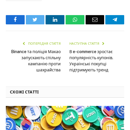
Facebook
Twitter
LinkedIn
WhatsApp
Email
Teleg
ПОПЕРЕДНЯ СТАТТЯ
НАСТУПНА СТАТТЯ
Binance та поліція Макао
В e-commerce зростає
запускають спільну
популярність купонів.
кампанію проти
Українські покупці
шахрайства
підтримують тренд
СХОЖІ СТАТТІ