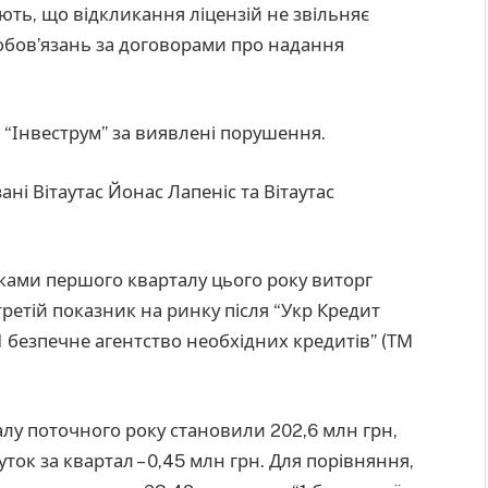
юють, що відкликання ліцензій не звільняє
зобов’язань за договорами про надання
“Інвеструм” за виявлені порушення.
ані Вітаутас Йонас Лапеніс та Вітаутас
умками першого кварталу цього року виторг
третій показник на ринку після “Укр Кредит
 “1 безпечне агентство необхідних кредитів” (ТМ
алу поточного року становили 202,6 млн грн,
уток за квартал – 0,45 млн грн. Для порівняння,