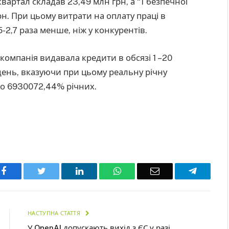
вартал складав 23,49 млн грн, а “1 безпечної
грн. При цьому витрати на оплату праці в
5-2,7 раза менше, ніж у конкурентів.
, компанія видавала кредити в обсязі 1 –20
 день, вказуючи при цьому реальну річну
до 6930072,44% річних.
Facebook
Twitter
LinkedIn
WhatsApp
Email
Telegra
НАСТУПНА СТАТТЯ
У OpenAI допускають вихід з ЄС у разі