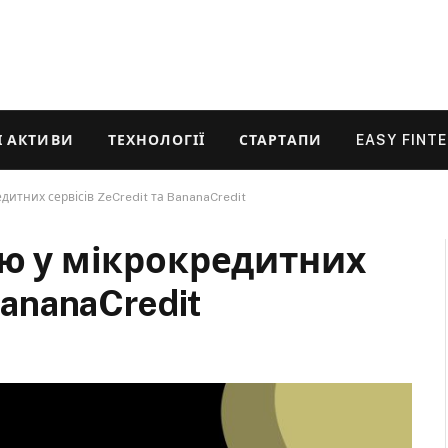
 АКТИВИ
ТЕХНОЛОГІЇ
СТАРТАПИ
EASY FINT
едитних сервісів ZeCredit та BananaCredit
ію у мікрокредитних
BananaCredit