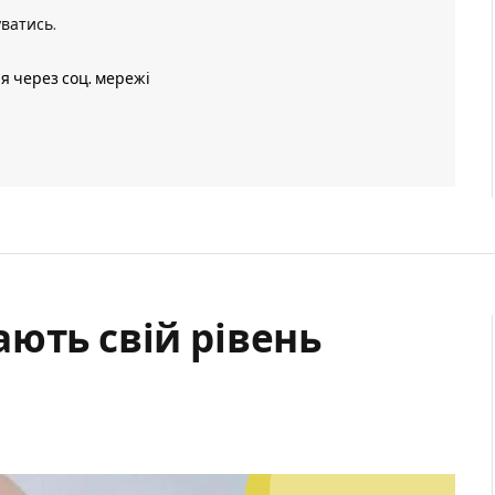
уватись
.
ія через соц. мережі
ють свій рівень