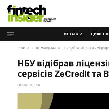
ФІНАНСИ
ЦИФРОВІ
»
»
Головна
Всі матеріали
НБУ відібрав ліцензію у мікрокр
НБУ відібрав ліценз
сервісів ZeCredit та 
25 Травня 2023