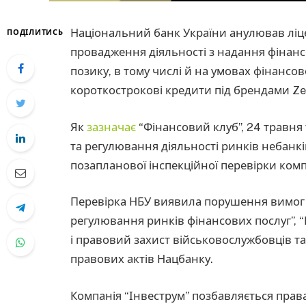
Національний банк України анулював ліце
ПОДІЛИТИСЬ
провадження діяльності з надання фінансо
позику, в тому числі й на умовах фінансо
короткострокові кредити під брендами ZeC
Як
зазначає
“Фінансовий клуб”, 24 травня 
та регулювання діяльності ринків небанк
позапланової інспекційної перевірки комп
Перевірка НБУ виявила порушення вимог з
регулювання ринків фінансових послуг”, 
і правовий захист військовослужбовців та
правових актів Нацбанку.
Компанія “Інвеструм” позбавляється прав