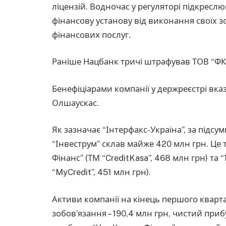
ліцензій. Водночас у регуляторі підкресл
фінансову установу від виконання своїх 
фінансових послуг.
Раніше Нацбанк тричі штрафував ТОВ “ФК 
Бенефіціарами компанії у держреєстрі вказ
Олшаускас.
Як зазначає “Інтерфакс-Україна”, за підс
“Інвеструм” склав майже 420 млн грн. Це 
Фінанс” (ТМ “CreditKasa”, 468 млн грн) та
“MyCredit”, 451 млн грн).
Активи компанії на кінець першого кварт
зобов’язання – 190,4 млн грн, чистий приб