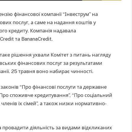
нзію фінансової компанії “Інвеструм” на
вих послуг, а саме на надання коштів у
вого кредиту. Компанія надавала
redit та BananaCredit.
таке рішення ухвали Комітет з питань нагляду
івських фінансових послуг за результатами
анії. 25 травня воно набирає чинності.
аконів “Про фінансові послуги та державне
“Про споживче кредитування”, “Про соціальний
 членів їх сімей”, а також низки нормативно-
а провадити діяльність за видами відкликаних