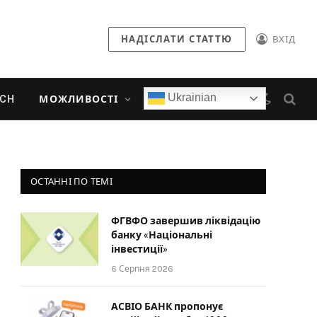
НАДІСЛАТИ СТАТТЮ
ВХІД
Ukrainian
ECH
МОЖЛИВОСТІ
ОСТАННІ ПО ТЕМІ
ФГВФО завершив ліквідацію
банку «Національні
інвестиції»
6 Серпня 2026
АСВІО БАНК пропонує