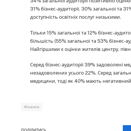
34% загальної аудиторії позитивно оцінюю
31% бізнес-аудиторії. 30% загальної та 31
доступність освітніх послуг низькими.
Тільки 15% загальної та 12% бізнес-аудитор
більшість (55% загальної та 53% бізнес-а
Найгіршими є оцінки жителів центру, півно
Серед бізнес-аудиторії 39% задоволені м
незадоволених усього 22%. Серед загально
медицини, тоді як 40% мають негативний 
Фінанси
ПОДІЛИТИСЬ