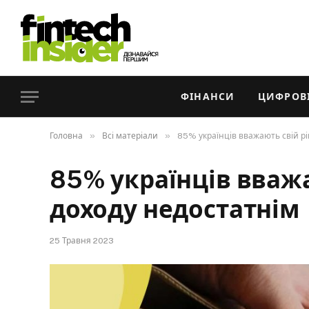
ФІНАНСИ
ЦИФРОВІ
»
»
Головна
Всі матеріали
85% українців вважають свій р
85% українців вважа
доходу недостатнім
25 Травня 2023