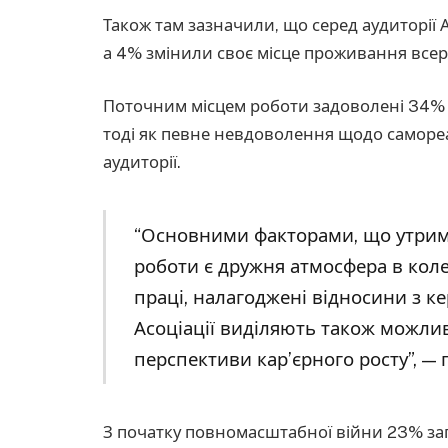
Також там зазначили, що серед аудиторії 
а 4% змінили своє місце проживання всер
Поточним місцем роботи задоволені 34% за
тоді як певне невдоволення щодо самореал
аудиторії.
“Основними факторами, що утриму
роботи є дружня атмосфера в коле
праці, налагоджені відносини з к
Асоціації виділяють також можли
перспективи кар’єрного росту”, —
З початку повномасштабної війни 23% заг