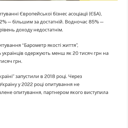
туванні Європейської бізнес асоціації (ЄБА),
 2% — більшим за достатній. Водночас 85% —
рівень доходу недостатнім.
итування “Барометр якості життя”,
% українців одержують менш як 20 тисяч грн на
тисяч грн.
аїні” запустили в 2018 році. Через
країну у 2022 році опитування не
влене опитування, партнером якого виступила