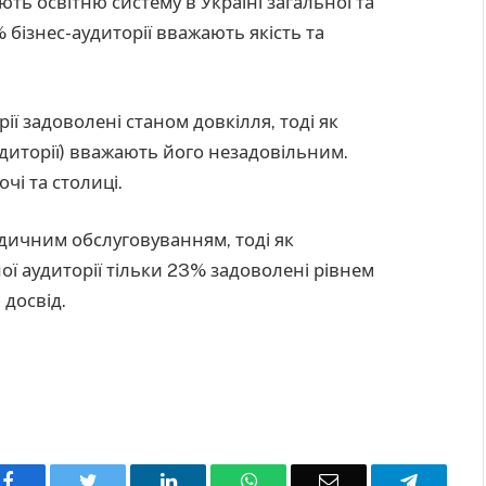
ть освітню систему в Україні загальної та
% бізнес-аудиторії вважають якість та
ії задоволені станом довкілля, тоді як
удиторії) вважають його незадовільним.
чі та столиці.
едичним обслуговуванням, тоді як
ї аудиторії тільки 23% задоволені рівнем
досвід.
Facebook
Twitter
LinkedIn
WhatsApp
Email
Telegra