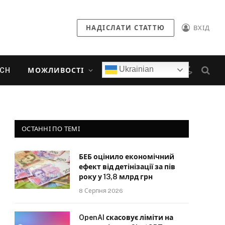
НАДІСЛАТИ СТАТТЮ
ВХІД
Ukrainian
ECH
МОЖЛИВОСТІ
ОСТАННІ ПО ТЕМІ
БЕБ оцінило економічний
ефект від детінізації за пів
року у 13,8 млрд грн
8 Серпня 2026
OpenAI скасовує ліміти на