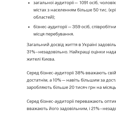
загальної аудиторії— 1091 осіб, чолові
містах з населенням більше 50 тис. (кр
областей);
бізнес-аудиторії — 359 осіб, співробіт
місця перебування.
Загальний досвід життя в Україні задовіл
31% – незадовільно. Найкращі оцінки надає
жителі Києва.
Серед бізнес-аудиторії 38% вважають свій
достатнім, а 10% — навіть більшим за дос
заробляють більше 20 тисяч грн на місяць
Серед бізнес-аудиторії переважають опти
вважають його задовільним, і 21% – незад