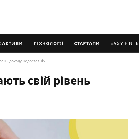
 АКТИВИ
ТЕХНОЛОГІЇ
СТАРТАПИ
EASY FINT
івень доходу недостатнім
ють свій рівень