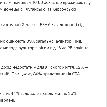
ки та жінки віком 16-60 років, що проживають у
ім Донецької, Луганської та Херсонської
ники компаній-членів ЄБА без залежності від
ьно оцінюють 39% загальної аудиторії, інші
 молода аудиторія віком від 16 до 25 років та
 дохід недостатнім для якісного життя, 52% —
татній. При цьому 80% представників ЄБА
.
місти: 44% задоволені своїм життя, 35%
оволені.