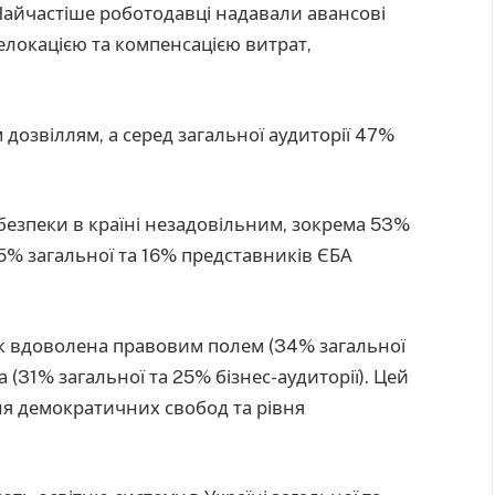
. Найчастіше роботодавці надавали авансові
елокацією та компенсацією витрат,
 дозвіллям, а серед загальної аудиторії 47%
безпеки в країні незадовільним, зокрема 53%
25% загальної та 16% представників ЄБА
як вдоволена правовим полем (34% загальної
а (31% загальної та 25% бізнес-аудиторії). Цей
ня демократичних свобод та рівня