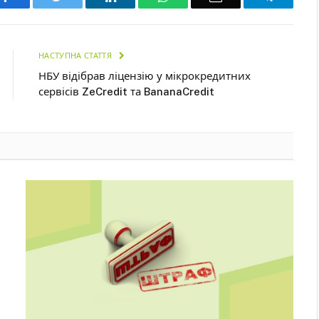
НАСТУПНА СТАТТЯ
НБУ відібрав ліцензію у мікрокредитних
сервісів ZeCredit та BananaCredit