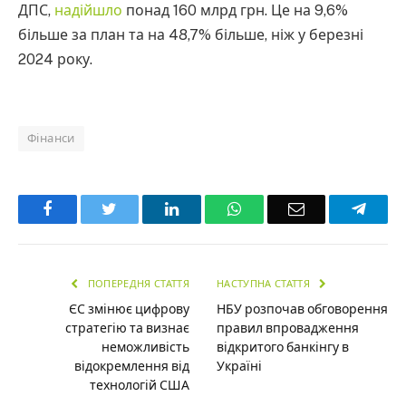
ДПС,
надійшло
понад 160 млрд грн. Це на 9,6%
більше за план та на 48,7% більше, ніж у березні
2024 року.
Фінанси
Facebook
Twitter
LinkedIn
WhatsApp
Email
Teleg
ПОПЕРЕДНЯ СТАТТЯ
НАСТУПНА СТАТТЯ
ЄС змінює цифрову
НБУ розпочав обговорення
стратегію та визнає
правил впровадження
неможливість
відкритого банкінгу в
відокремлення від
Україні
технологій США