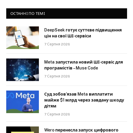
ОСТАННІ ПО ТЕМІ
DeepSeek готує суттєве підвищення
цін на свої ШІ-сервіси
7 Серпня 2026
Meta запустила новий ШІ-сервіс для
програмістів – Muse Code
7 Серпня 2026
Суд зобов’язав Meta виплатити
майже $1 млрд через завдану шкоду
дітям
7 Серпня 2026
Wero перенесла запуск цифрового