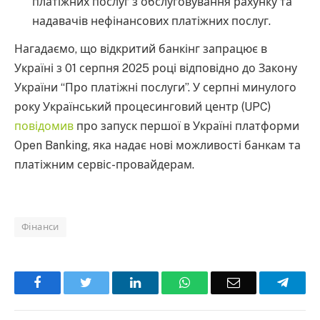
платіжних послуг з обслуговування рахунку та
надавачів нефінансових платіжних послуг.
Нагадаємо, що відкритий банкінг запрацює в
Україні з 01 серпня 2025 році відповідно до Закону
України “Про платіжні послуги”. У серпні минулого
року Український процесинговий центр (UPC)
повідомив
про запуск першої в Україні платформи
Open Banking, яка надає нові можливості банкам та
платіжним сервіс-провайдерам.
Фінанси
Facebook
Twitter
LinkedIn
WhatsApp
Email
Teleg