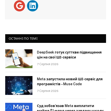
ОСТАННІ ПО ТЕМІ
DeepSeek готує суттєве підвищення
цін на свої ШІ-сервіси
7 Серпня 2026
Meta запустила новий ШІ-сервіс для
програмістів – Muse Code
7 Серпня 2026
Суд зобов’язав Meta виплатити
майже $1 млрд через завдану шкоду