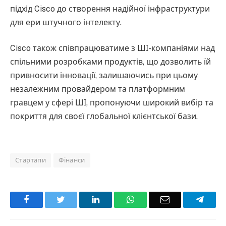
підхід Cisco до створення надійної інфраструктури
для ери штучного інтелекту.
Cisco також співпрацюватиме з ШІ-компаніями над
спільними розробками продуктів, що дозволить їй
привносити інновації, залишаючись при цьому
незалежним провайдером та платформним
гравцем у сфері ШІ, пропонуючи широкий вибір та
покриття для своєї глобальної клієнтської бази.
Стартапи
Фінанси
Facebook
Twitter
LinkedIn
WhatsApp
Email
Teleg