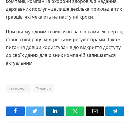
компанії, компанії з охорони здоров’я, з надання
державних послуг – це лише декілька прикладів тих
гравців, які чекають на наступні кроки.
При цьому одним із викликів, за словами експертів,
стане співпраця між різними регуляторами. Також
питання довіри користувачів до відкриття доступу
до своїх даних для різних компаній залишається
актуальним.
Технології
Фінанси
Facebook
Twitter
LinkedIn
WhatsApp
Email
Teleg