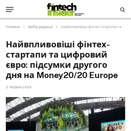
»
»
Головна
Вибір редакції
Найвпливовіші фінтех-стартапи та цифровий євро: підсумки другого дня на Money20/20 Europe
Найвпливовіші фінтех-
стартапи та цифровий
євро: підсумки другого
дня на Money20/20 Europe
5 Червня 2024