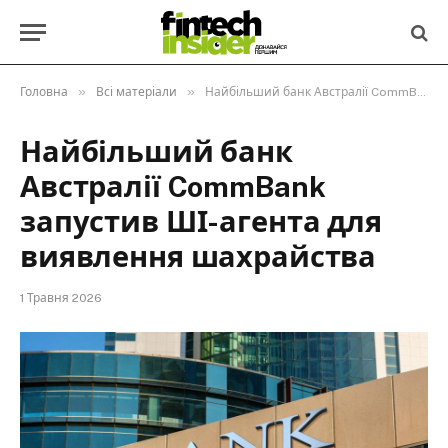
»
»
Головна
Всі матеріали
Найбільший банк Австралії CommBank запустив ШІ-агента для виявлення шахрайства
Найбільший банк
Австралії CommBank
запустив ШІ-агента для
виявлення шахрайства
1 Травня 2026