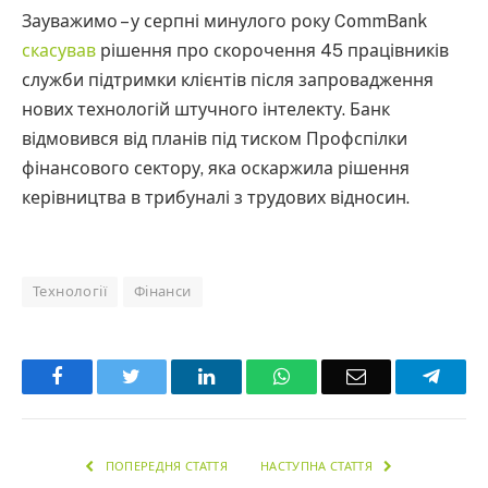
Зауважимо – у серпні минулого року CommBank
скасував
рішення про скорочення 45 працівників
служби підтримки клієнтів після запровадження
нових технологій штучного інтелекту. Банк
відмовився від планів під тиском Профспілки
фінансового сектору, яка оскаржила рішення
керівництва в трибуналі з трудових відносин.
Технології
Фінанси
Facebook
Twitter
LinkedIn
WhatsApp
Email
Teleg
ПОПЕРЕДНЯ СТАТТЯ
НАСТУПНА СТАТТЯ