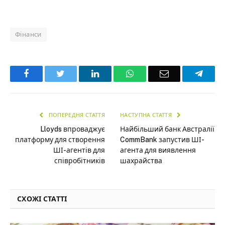
Фінанси
Facebook
Twitter
LinkedIn
WhatsApp
Email
Teleg
ПОПЕРЕДНЯ СТАТТЯ
НАСТУПНА СТАТТЯ
Lloyds впроваджує
Найбільший банк Австралії
платформу для створення
CommBank запустив ШІ-
ШІ-агентів для
агента для виявлення
співробітників
шахрайства
СХОЖІ СТАТТІ