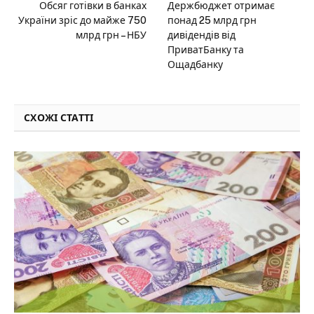
Обсяг готівки в банках
Держбюджет отримає
України зріс до майже 750
понад 25 млрд грн
млрд грн – НБУ
дивідендів від
ПриватБанку та
Ощадбанку
СХОЖІ СТАТТІ