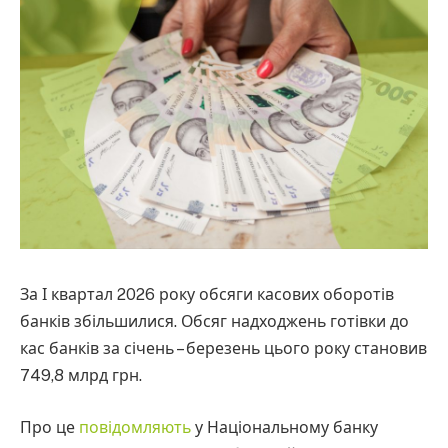
За І квартал 2026 року обсяги касових оборотів
банків збільшилися. Обсяг надходжень готівки до
кас банків за січень – березень цього року становив
749,8 млрд грн.
Про це
повідомляють
у Національному банку