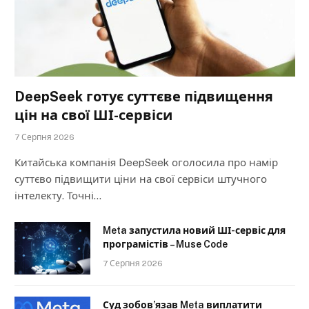
DeepSeek готує суттєве підвищення
цін на свої ШІ-сервіси
7 Серпня 2026
Китайська компанія DeepSeek оголосила про намір
суттєво підвищити ціни на свої сервіси штучного
інтелекту. Точні…
Meta запустила новий ШІ-сервіс для
програмістів – Muse Code
7 Серпня 2026
Суд зобов’язав Meta виплатити