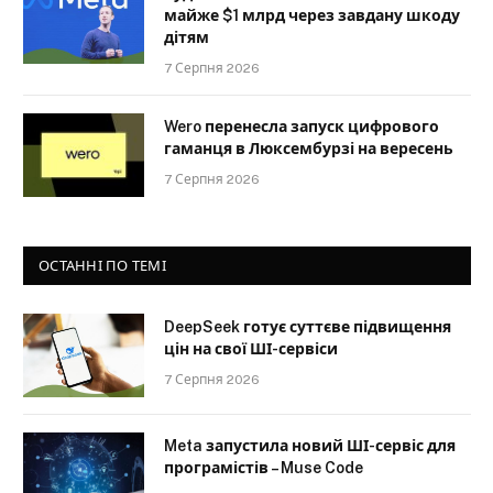
майже $1 млрд через завдану шкоду
дітям
7 Серпня 2026
Wero перенесла запуск цифрового
гаманця в Люксембурзі на вересень
7 Серпня 2026
ОСТАННІ ПО ТЕМІ
DeepSeek готує суттєве підвищення
цін на свої ШІ-сервіси
7 Серпня 2026
Meta запустила новий ШІ-сервіс для
програмістів – Muse Code