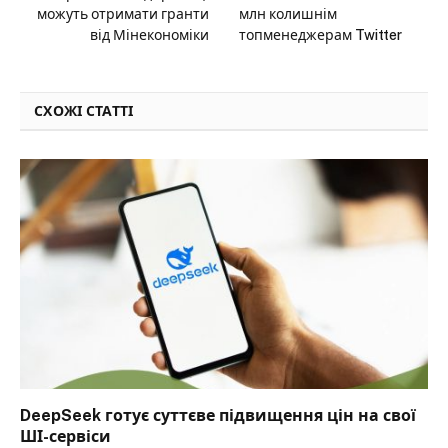
можуть отримати гранти
млн колишнім
від Мінекономіки
топменеджерам Twitter
СХОЖІ СТАТТІ
DeepSeek готує суттєве підвищення цін на свої
ШІ-сервіси