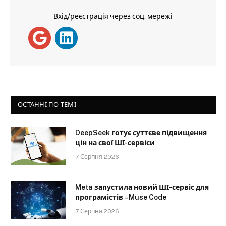
Вхід/реєстрація через соц. мережі
ОСТАННІ ПО ТЕМІ
DeepSeek готує суттєве підвищення
цін на свої ШІ-сервіси
7 Серпня 2026
Meta запустила новий ШІ-сервіс для
програмістів – Muse Code
7 Серпня 2026