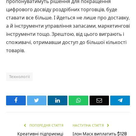
пропонуватимуть рішення для покращення
цифрового досвіду роздрібних торговців, буде
ставати все більше. І йдеться не лише про доставку,
а й інструменти управління запасами, маркетингові
інструменти тощо. Зрештою, від цього виграють і
споживачі, отримавши доступ до більшої кількості
товарів.
Технології
Facebook
Twitter
LinkedIn
WhatsApp
Email
Teleg
ПОПЕРЕДНЯ СТАТТЯ
НАСТУПНА СТАТТЯ
Креативні підприємці
Ілон Маск виплатить $128