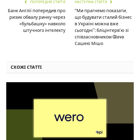
ПОПЕРЕДНЯ СТАТТЯ
НАСТУПНА СТАТТЯ
Банк Англії попередив про
“Ми прагнемо показати,
ризик обвалу ринку через
що будувати сталий бізнес
«бульбашку» навколо
в Україні можна вже
штучного інтелекту
сьогодні”: бліцінтерв’ю зі
співзасновником Glovo
Сашею Мішо
СХОЖІ СТАТТІ