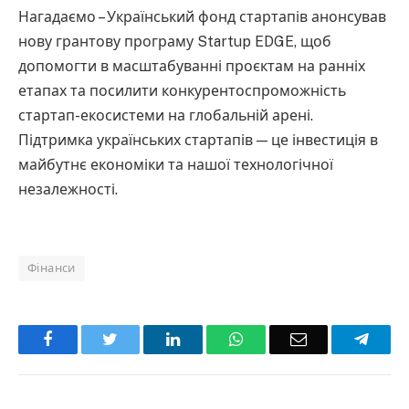
Нагадаємо – Український фонд стартапів анонсував
нову грантову програму Startup EDGE, щоб
допомогти в масштабуванні проєктам на ранніх
етапах та посилити конкурентоспроможність
стартап-екосистеми на глобальній арені.
Підтримка українських стартапів — це інвестиція в
майбутнє економіки та нашої технологічної
незалежності.
Фінанси
Facebook
Twitter
LinkedIn
WhatsApp
Email
Teleg