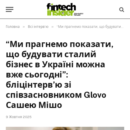
»
»
Головна
Всі інтерв’ю
“Ми прагнемо показати, що будувати сталий бізнес в Україні можна вже сьогодні”: бліцінтерв’ю зі співзасновником Glovo Сашею Мішо
“Ми прагнемо показати,
що будувати сталий
бізнес в Україні можна
вже сьогодні”:
бліцінтерв’ю зі
співзасновником Glovo
Сашею Мішо
9 Жовтня 2025