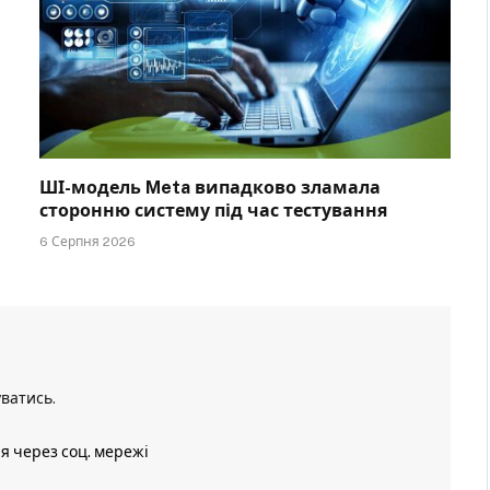
ШІ-модель Meta випадково зламала
сторонню систему під час тестування
6 Серпня 2026
уватись
.
ія через соц. мережі