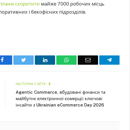
плани скоротити
майже 7000 робочих місць
оративних і бекофісних підрозділів.
Facebook
Twitter
LinkedIn
WhatsApp
Email
Telegra
НАСТУПНА СТАТТЯ
Agentic Commerce, вбудовані фінанси та
майбутнє електронної комерції: ключові
інсайти з Ukrainian eCommerce Day 2026