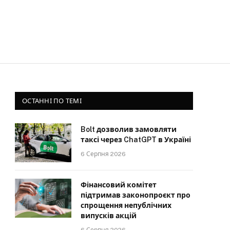
ОСТАННІ ПО ТЕМІ
Bolt дозволив замовляти
таксі через ChatGPT в Україні
6 Серпня 2026
Фінансовий комітет
підтримав законопроєкт про
спрощення непублічних
випусків акцій