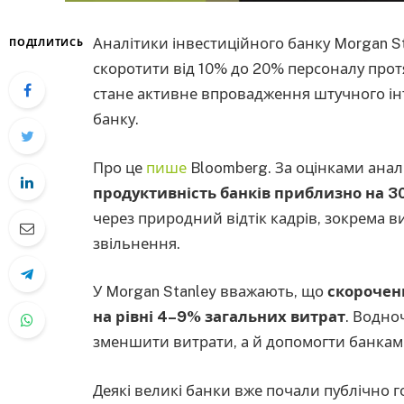
Аналітики інвестиційного банку Morgan S
ПОДІЛИТИСЬ
скоротити від 10% до 20% персоналу прот
стане активне впровадження штучного інте
банку.
Про це
пише
Bloomberg. За оцінками анал
продуктивність банків приблизно на 
через природний відтік кадрів, зокрема в
звільнення.
У Morgan Stanley вважають, що
скорочен
на рівні 4–9% загальних витрат
. Водно
зменшити витрати, а й допомогти банкам
Деякі великі банки вже почали публічно г