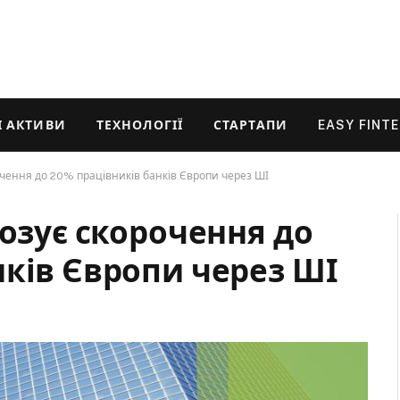
 АКТИВИ
ТЕХНОЛОГІЇ
СТАРТАПИ
EASY FINT
очення до 20% працівників банків Європи через ШІ
нозує скорочення до
нків Європи через ШІ