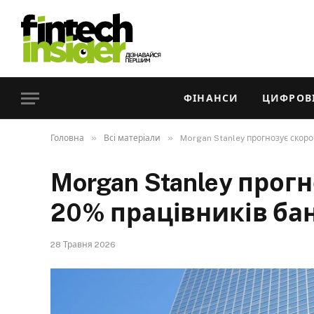
ФІНАНСИ
ЦИФРОВІ
»
»
Головна
Всі матеріали
Morgan Stanley прогнозує скор
Morgan Stanley прог
20% працівників ба
28 Травня 2026