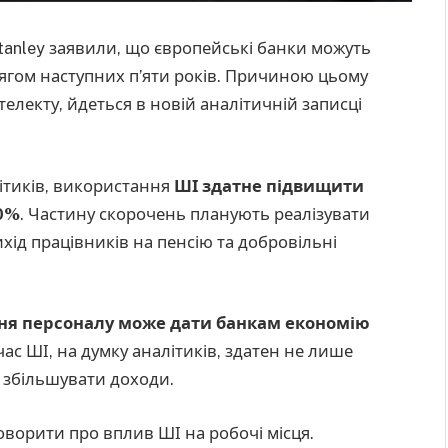
tanley заявили, що європейські банки можуть
ягом наступних п’яти років. Причиною цьому
лекту, йдеться в новій аналітичній записці
ітиків, використання
ШІ здатне підвищити
30%
. Частину скорочень планують реалізувати
ихід працівників на пенсію та добровільні
ня персоналу може дати банкам економію
час ШІ, на думку аналітиків, здатен не лише
 збільшувати доходи.
оворити про вплив ШІ на робочі місця.