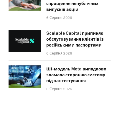
спрощення непублічних
випусків акцій
6 Серпня 2026
Scalable Capital припиняє
обслуговування клієнтів із
російськими паспортами
6 Серпня 2026
ШІ-модель Meta випадково
зламала сторонню систему
під час тестування
6 Серпня 2026