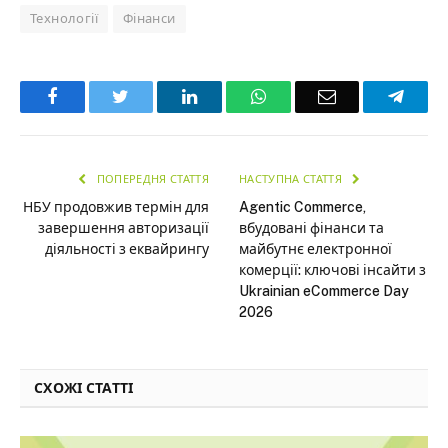
Технології
Фінанси
Facebook
Twitter
LinkedIn
WhatsApp
Email
Teleg
ПОПЕРЕДНЯ СТАТТЯ
НАСТУПНА СТАТТЯ
НБУ продовжив термін для
Agentic Commerce,
завершення авторизації
вбудовані фінанси та
діяльності з еквайрингу
майбутнє електронної
комерції: ключові інсайти з
Ukrainian eCommerce Day
2026
СХОЖІ СТАТТІ