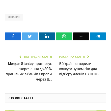
Фінанси
Facebook
Twitter
LinkedIn
WhatsApp
Email
Teleg
ПОПЕРЕДНЯ СТАТТЯ
НАСТУПНА СТАТТЯ
Morgan Stanley прогнозує
В Україні створили
скорочення до 20%
конкурсну комісію для
працівників банків Європи
відбору членів НКЦПФР
через ШІ
СХОЖІ СТАТТІ