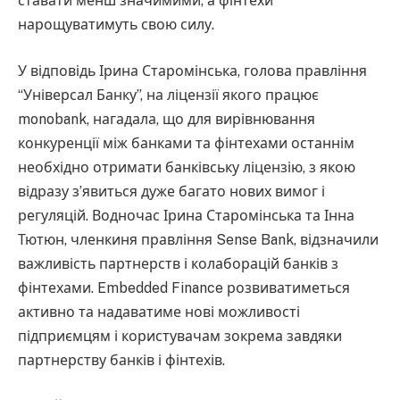
ставати менш значимими, а фінтехи
нарощуватимуть свою силу.
У відповідь Ірина Старомінська, голова правління
“Універсал Банку”, на ліцензії якого працює
monobank, нагадала, що для вирівнювання
конкуренції між банками та фінтехами останнім
необхідно отримати банківську ліцензію, з якою
відразу з’явиться дуже багато нових вимог і
регуляцій. Водночас Ірина Старомінська та Інна
Тютюн, членкиня правління Sense Bank, відзначили
важливість партнерств і колаборацій банків з
фінтехами. Embedded Finance розвиватиметься
активно та надаватиме нові можливості
підприємцям і користувачам зокрема завдяки
партнерству банків і фінтехів.