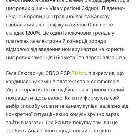
самостійно. Як зазначив Євгеній Білодід, директор з
цифрових рішень Visa у регіоні Східної і Південно-
Східної Європи, Центральної Азії та Кавказу,
глобальний ріст трафіку в Agentic Commerce
складає 1200%. Це один із ключових трендів у
платежах та електронній комерції поряд з
відмовою від введення номеру картки на користь
цифрових гаманців і біометрії та персоналізацією.
Гела Слюсарчук, CBDO PSP
Platon
, підкреслив, що
кардинальних змін в платежах та e-commerce в
Україні практично не відбувається – ринок сталий і
покращити щось важко. Клієнти формують свій
вибір способу оплати та каналу купівлі залежно від
конкретної ситуації – якщо комусь зручно зараз
зайти в магазин і здійснити покупку там, він це
зробить. Аналогічно і щодо онлайн-покупок.