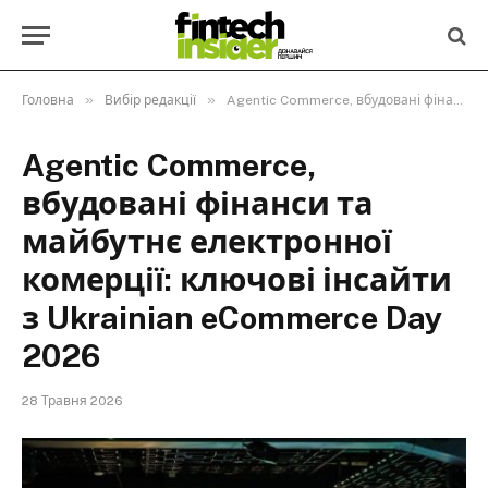
»
»
Головна
Вибір редакції
Agentic Commerce, вбудовані фінанси та майбутнє електронної комерції: ключові інсайти з Ukrainian eCommerce Day 2026
Agentic Commerce,
вбудовані фінанси та
майбутнє електронної
комерції: ключові інсайти
з Ukrainian eCommerce Day
2026
28 Травня 2026