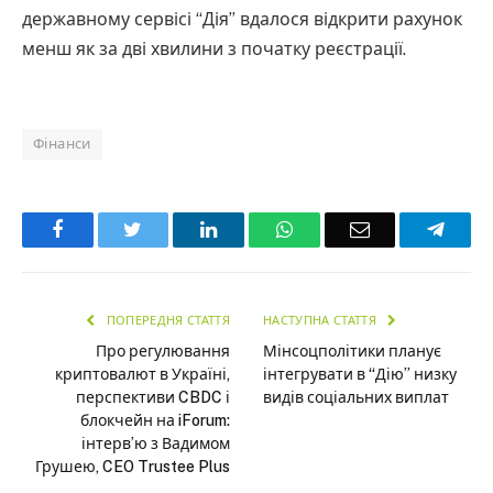
державному сервісі “Дія” вдалося відкрити рахунок
менш як за дві хвилини з початку реєстрації.
Фінанси
Facebook
Twitter
LinkedIn
WhatsApp
Email
Teleg
ПОПЕРЕДНЯ СТАТТЯ
НАСТУПНА СТАТТЯ
Про регулювання
Мінсоцполітики планує
криптовалют в Україні,
інтегрувати в “Дію” низку
перспективи CBDC і
видів соціальних виплат
блокчейн на iForum:
інтерв’ю з Вадимом
Грушею, CEO Trustee Plus