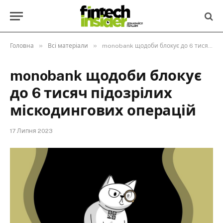
»
»
Головна
Всі матеріали
monobank щодоби блокує до 6 тисяч підозрілих міскодингових операцій
monobank щодоби блокує
до 6 тисяч підозрілих
міскодингових операцій
17 Липня 2023