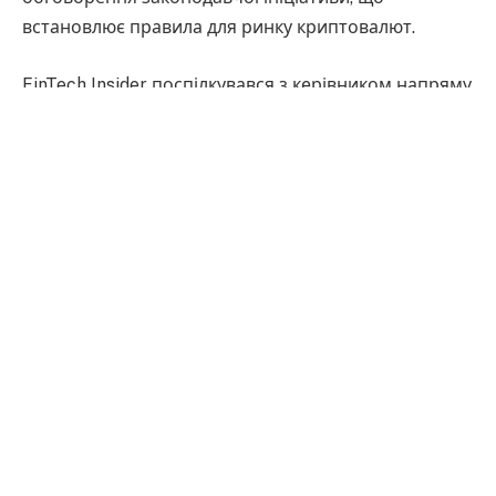
встановлює правила для ринку криптовалют.
FinTech Insider поспілкувався з керівником напряму
“Блокчейн”
Вадимом Грушею
, який є CEO та
співзасновником криптонеобанку Trustee Plus, про
законопроєкт щодо врегулювання обороту
віртуальних активів, NFT та CBDC, труднощі
ведення криптобізнесу в Україні та перебільшені
можливості технології блокчейн.
Одним із найактуальніших питань нині є
закон щодо врегулювання обороту
віртуальних активів в Україні. Як ви його
оцінюєте? Чи були враховані інтереси
учасників ринку? І якою, на вашу думку,
повинна бути ставка оподаткування?