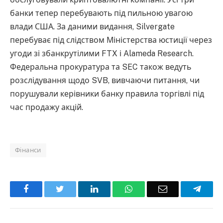
банки тепер перебувають під пильною увагою
влади США. За даними видання, Silvergate
перебуває під слідством Міністерства юстиції через
угоди зі збанкрутілими FTX і Alameda Research.
Федеральна прокуратура та SEC також ведуть
розслідування щодо SVB, вивчаючи питання, чи
порушували керівники банку правила торгівлі під
час продажу акцій.
Фінанси
Facebook
Twitter
LinkedIn
WhatsApp
Email
Teleg