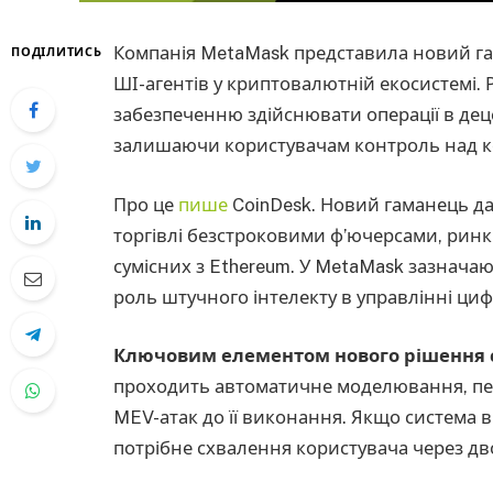
Компанія MetaMask представила новий га
ПОДІЛИТИСЬ
ШІ-агентів у криптовалютній екосистемі
забезпеченню здійснювати операції в дец
залишаючи користувачам контроль над 
Про це
пише
CoinDesk. Новий гаманець дає
торгівлі безстроковими ф’ючерсами, ринкі
сумісних з Ethereum. У MetaMask зазнача
роль штучного інтелекту в управлінні ц
Ключовим елементом нового рішення 
проходить автоматичне моделювання, пере
MEV-атак до її виконання. Якщо система 
потрібне схвалення користувача через дв