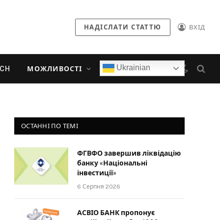
НАДІСЛАТИ СТАТТЮ
ВХІД
Ukrainian
ECH
МОЖЛИВОСТІ
ОСТАННІ ПО ТЕМІ
ФГВФО завершив ліквідацію
банку «Національні
інвестиції»
6 Серпня 2026
АСВІО БАНК пропонує