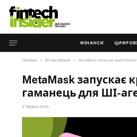
ФІНАНСИ
ЦИФРОВІ
»
»
Головна
Всі матеріали
MetaMask запускає криптовалю
MetaMask запускає 
гаманець для ШІ-аг
9 Червня 2026