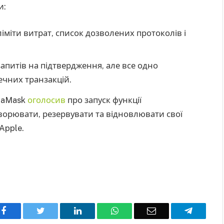
и:
іміти витрат, список дозволених протоколів і
запитів на підтвердження, але все одно
ечних транзакцій.
etaMask
оголосив
про запуск функції
творювати, резервувати та відновлювати свої
Apple.
Facebook
Twitter
LinkedIn
WhatsApp
Email
Telegra