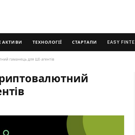
 АКТИВИ
ТЕХНОЛОГІЇ
СТАРТАПИ
EASY FINT
тний гаманець для ШІ-агентів
криптовалютний
ентів