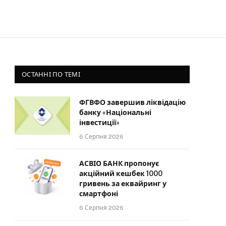
ОСТАННІ ПО ТЕМІ
ФГВФО завершив ліквідацію
банку «Національні
інвестиції»
6 Серпня 2026
АСВІО БАНК пропонує
акційний кешбек 1000
гривень за еквайринг у
смартфоні
6 Серпня 2026