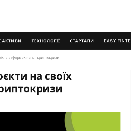
 АКТИВИ
ТЕХНОЛОГІЇ
СТАРТАПИ
EASY FINT
оїх платформах на тлі криптокризи
оєкти на своїх
криптокризи