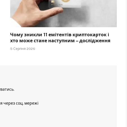
Чому зникли 11 емітентів криптокарток і
хто може стане наступним – дослідження
5 Серпня 2026
уватись
.
ія через соц. мережі