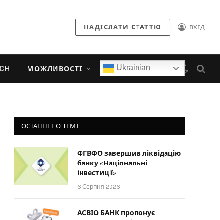
НАДІСЛАТИ СТАТТЮ
ВХІД
Ukrainian
ECH
МОЖЛИВОСТІ
ОСТАННІ ПО ТЕМІ
ФГВФО завершив ліквідацію
банку «Національні
інвестиції»
6 Серпня 2026
АСВІО БАНК пропонує