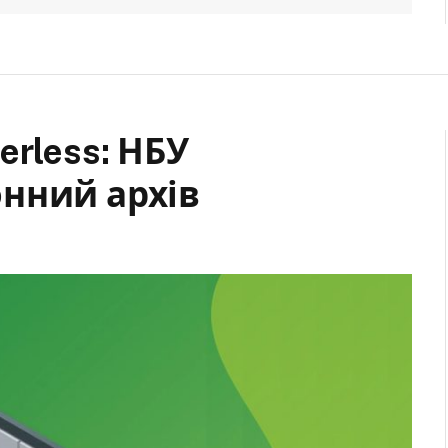
erless: НБУ
нний архів