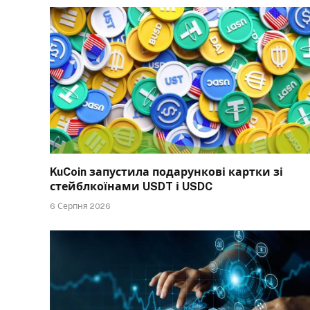
KuCoin запустила подарункові картки зі
стейблкоїнами USDT і USDC
6 Серпня 2026