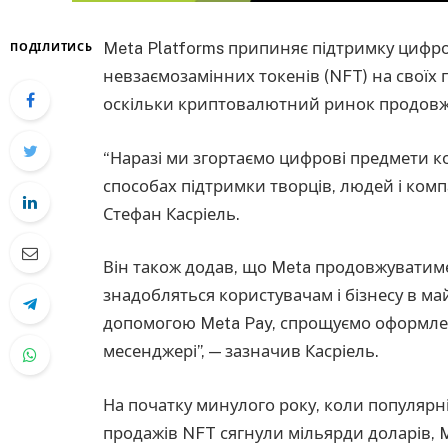
Meta Platforms припиняє підтримку цифр
ПОДІЛИТИСЬ
невзаємозамінних токенів (NFT) на своїх п
оскільки криптовалютний ринок продовж
“Наразі ми згортаємо цифрові предмети к
способах підтримки творців, людей і компа
Стефан Касріель.
Він також додав, що Meta продовжуватиме 
знадобляться користувачам і бізнесу в ма
допомогою Meta Pay, спрощуємо оформлен
месенджері”, — зазначив Касріель.
На початку минулого року, коли популярні
продажів NFT сягнули мільярди доларів, 