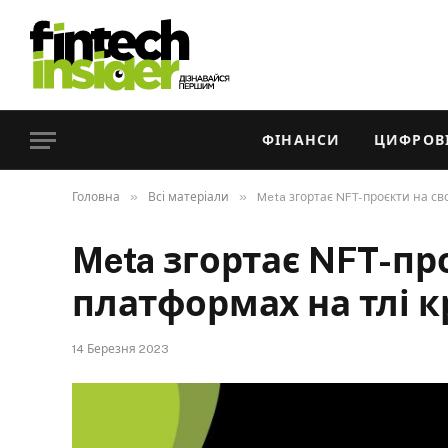
ФІНАНСИ
ЦИФРОВІ
»
»
Головна
Всі матеріали
Meta згортає NFT-проєкти на св
Meta згортає NFT-пр
платформах на тлі 
14 Березня 2023