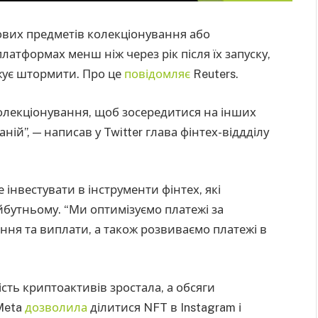
ових предметів колекціонування або
латформах менш ніж через рік після їх запуску,
ує штормити. Про це
повідомляє
Reuters.
олекціонування, щоб зосередитися на інших
ній”, — написав у Twitter глава фінтех-віддділу
інвестувати в інструменти фінтех, які
йбутньому. “Ми оптимізуємо платежі за
ня та виплати, а також розвиваємо платежі в
сть криптоактивів зростала, а обсяги
Meta
дозволила
ділитися NFT в Instagram і