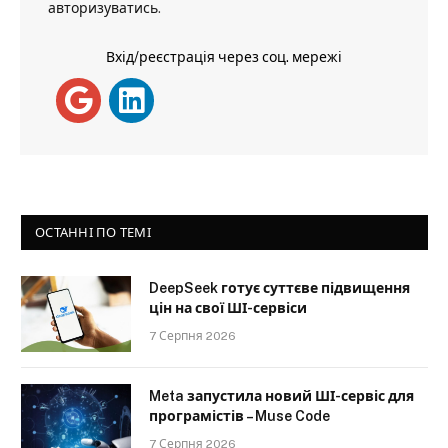
авторизуватись
.
Вхід/реєстрація через соц. мережі
ОСТАННІ ПО ТЕМІ
DeepSeek готує суттєве підвищення
цін на свої ШІ-сервіси
7 Серпня 2026
Meta запустила новий ШІ-сервіс для
програмістів – Muse Code
7 Серпня 2026