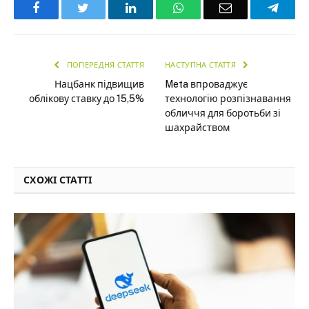
Facebook
Twitter
LinkedIn
WhatsApp
Email
Teleg
ПОПЕРЕДНЯ СТАТТЯ
НАСТУПНА СТАТТЯ
Нацбанк підвищив
Meta впроваджує
облікову ставку до 15,5%
технологію розпізнавання
обличчя для боротьби зі
шахрайством
СХОЖІ СТАТТІ