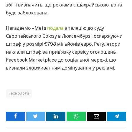
збіг і визначить, що реклама є шахрайською, вона
буде заблокована.
Нагадаємо – Meta
подала
апеляцію до суду
Європейського Союзу в Люксембурзі, оскаржуючи
штраф у розмірі €798 мільйонів євро. Регулятори
наклали штраф за прив’язку сервісу оголошень
Facebook Marketplace до соціальної мережі, що
визнали зловживанням домінування у рекламі.
Технології
Facebook
Twitter
LinkedIn
WhatsApp
Email
Teleg