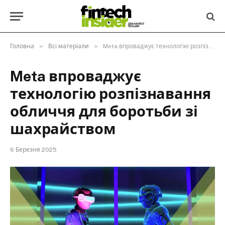
»
»
Головна
Всі матеріали
Meta впроваджує технологію розпізнавання обличчя для боротьби зі шахрайством
Meta впроваджує
технологію розпізнавання
обличчя для боротьби зі
шахрайством
6 Березня 2025