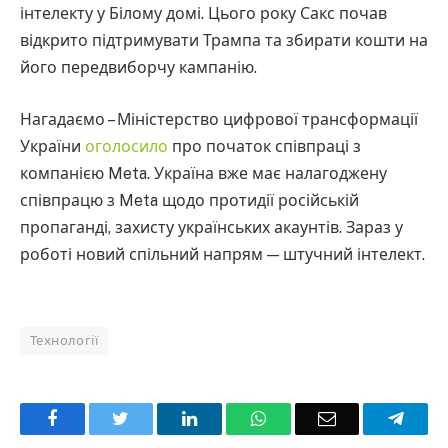
інтелекту у Білому домі. Цього року Сакс почав
відкрито підтримувати Трампа та збирати кошти на
його передвиборчу кампанію.
Нагадаємо – Міністерство цифрової трансформації
України
оголосило
про початок співпраці з
компанією Meta. Україна вже має налагоджену
співпрацю з Meta щодо протидії російській
пропаганді, захисту українських акаунтів. Зараз у
роботі новий спільний напрям — штучний інтелект.
Технології
Facebook
Twitter
LinkedIn
WhatsApp
Email
Teleg