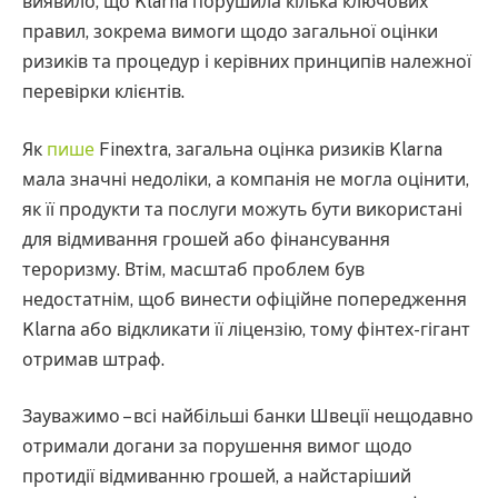
виявило, що Klarna порушила кілька ключових
правил, зокрема вимоги щодо загальної оцінки
ризиків та процедур і керівних принципів належної
перевірки клієнтів.
Як
пише
Finextra, загальна оцінка ризиків Klarna
мала значні недоліки, а компанія не могла оцінити,
як її продукти та послуги можуть бути використані
для відмивання грошей або фінансування
тероризму. Втім, масштаб проблем був
недостатнім, щоб винести офіційне попередження
Klarna або відкликати її ліцензію, тому фінтех-гігант
отримав штраф.
Зауважимо – всі найбільші банки Швеції нещодавно
отримали догани за порушення вимог щодо
протидії відмиванню грошей, а найстаріший