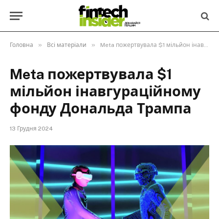
»
»
Головна
Всі матеріали
Meta пожертвувала $1 мільйон інавгураційному фонду Дональда Трампа
Meta пожертвувала $1
мільйон інавгураційному
фонду Дональда Трампа
13 Грудня 2024