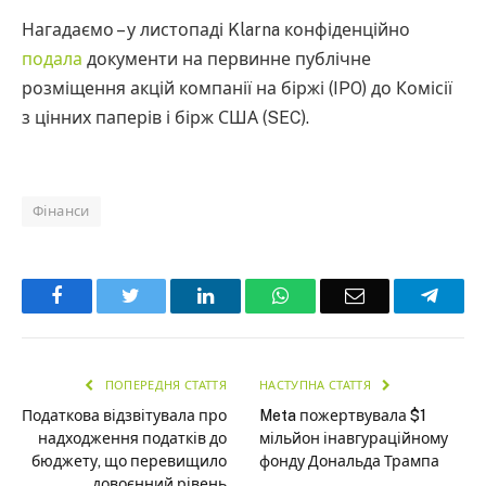
Нагадаємо – у листопаді Klarna конфіденційно
подала
документи на первинне публічне
розміщення акцій компанії на біржі (IPO) до Комісії
з цінних паперів і бірж США (SEC).
Фінанси
Facebook
Twitter
LinkedIn
WhatsApp
Email
Teleg
ПОПЕРЕДНЯ СТАТТЯ
НАСТУПНА СТАТТЯ
Податкова відзвітувала про
Meta пожертвувала $1
надходження податків до
мільйон інавгураційному
бюджету, що перевищило
фонду Дональда Трампа
довоєнний рівень