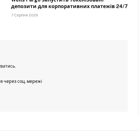
депозити для корпоративних платежів 24/7
7 Серпня 2026
уватись
.
ія через соц. мережі