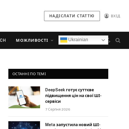
НАДІСЛАТИ СТАТТЮ
ВХІД
Ukrainian
ECH
МОЖЛИВОСТІ
ОСТАННІ ПО ТЕМІ
DeepSeek готує суттєве
підвищення цін на свої ШІ-
сервіси
7 Серпня 2026
Meta запустила новий ШІ-