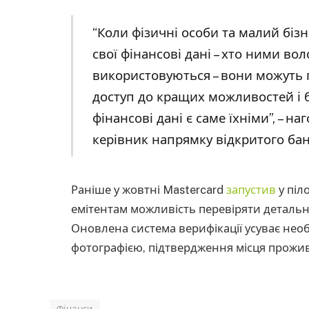
“Коли фізичні особи та малий бі
свої фінансові дані – хто ними вол
використовуються – вони можуть 
доступ до кращих можливостей і б
фінансові дані є саме їхніми”, – 
керівник напрямку відкритого банк
Раніше у жовтні Mastercard
запустив
у піл
емітентам можливість перевіряти детальн
Оновлена система верифікації усуває нео
фотографією, підтвердження місця прожив
Фінанси