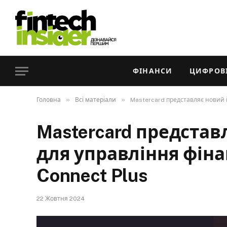
ФІНАНСИ
ЦИФРОВІ
»
»
Головна
Всі матеріали
Mastercard представляє новий 
Mastercard представ
для управління фін
Connect Plus
22 Жовтня 2024