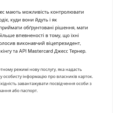
знес мають можливість контролювати
одіє, куди вони йдуть і як
приймати обґрунтовані рішення, мати
ільше впевненості в тому, що їхні
наголосив виконавчий віцепрезидент,
інгу та API Mastercard Джесс Тернер.
отному режимі нову послугу, яка надасть
у особисту інформацію про власників карток.
бхідність завантажувати посвідчення особи з
ання або паспорт.