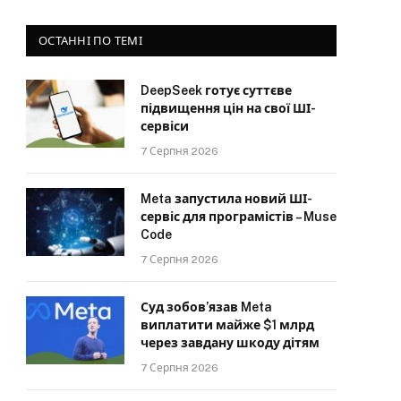
ОСТАННІ ПО ТЕМІ
DeepSeek готує суттєве
підвищення цін на свої ШІ-
сервіси
7 Серпня 2026
Meta запустила новий ШІ-
сервіс для програмістів – Muse
Code
7 Серпня 2026
Суд зобов’язав Meta
виплатити майже $1 млрд
через завдану шкоду дітям
7 Серпня 2026