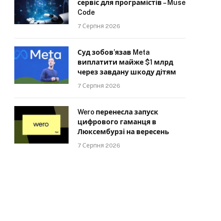
сервіс для програмістів – Muse
Code
7 Серпня 2026
Суд зобов’язав Meta
виплатити майже $1 млрд
через завдану шкоду дітям
7 Серпня 2026
Wero перенесла запуск
цифрового гаманця в
Люксембурзі на вересень
7 Серпня 2026