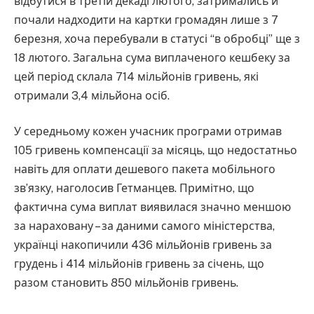
відбутися в третій декаді лютого, затримались й
почали надходити на картки громадян лише з 7
березня, хоча перебували в статусі “в обробці” ще з
18 лютого. Загальна сума виплаченого кешбеку за
цей період склала 714 мільйонів гривень, які
отримали 3,4 мільйона осіб.
У середньому кожен учасник програми отримав
105 гривень компенсації за місяць, що недостатньо
навіть для оплати дешевого пакета мобільного
зв’язку, наголосив Гетманцев. Примітно, що
фактична сума виплат виявилася значно меншою
за нараховану – за даними самого міністерства,
українці накопичили 436 мільйонів гривень за
грудень і 414 мільйонів гривень за січень, що
разом становить 850 мільйонів гривень.