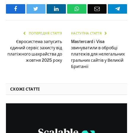
Facebook
Twitter
LinkedIn
WhatsApp
Email
Teleg
ПОПЕРЕДНЯ СТАТТЯ
НАСТУПНА СТАТТЯ
Євросистема запусить
Mastercard і Visa
єдиний сервіс захисту від
звинуватили в обробці
платіжного шахрайства до
платежів для нелегальних
жовтня 2025 року
гральних сайтів у Великій
Британії
СХОЖІ СТАТТІ