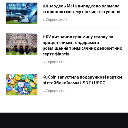
ШІ-модель Meta випадково зламала
сторонню систему під час тестування
6 Серпня 2026
НБУ визначив граничну ставку за
процентними тендерами з
розміщення тримісячних депозитних
сертифікатів
6 Серпня 2026
KuCoin запустила подарункові картки
зі стейблкоїнами USDT і USDC
6 Серпня 2026