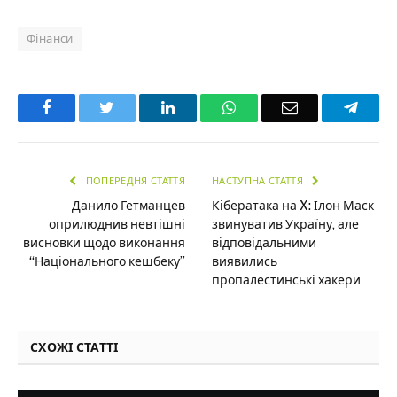
Фінанси
Facebook
Twitter
LinkedIn
WhatsApp
Email
Teleg
ПОПЕРЕДНЯ СТАТТЯ
НАСТУПНА СТАТТЯ
Данило Гетманцев
Кібератака на X: Ілон Маск
оприлюднив невтішні
звинуватив Україну, але
висновки щодо виконання
відповідальними
“Національного кешбеку”
виявились
пропалестинські хакери
СХОЖІ СТАТТІ