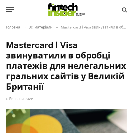
»
»
Головна
Всі матеріали
Mastercard і Visa звинуватили в обробці платежів для нелегальних гральних сайтів у Великій Британії
Mastercard і Visa
звинуватили в обробці
платежів для нелегальних
гральних сайтів у Великій
Британії
11 Березня 2025