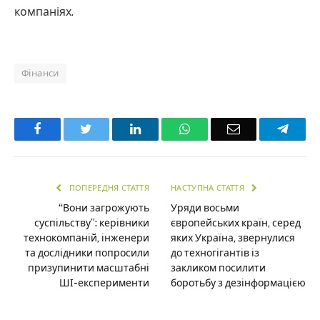
компаніях.
Фінанси
Facebook
Twitter
LinkedIn
WhatsApp
Email
Teleg
ПОПЕРЕДНЯ СТАТТЯ
НАСТУПНА СТАТТЯ
“Вони загрожують
Уряди восьми
суспільству”: керівники
європейських країн, серед
технокомпаній, інженери
яких Україна, звернулися
та дослідники попросили
до техногігантів із
призупинити масштабні
закликом посилити
ШІ-експерименти
боротьбу з дезінформацією