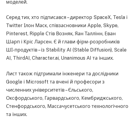
моделей.
Серед тих, хто підписався – директор SpaceX, Tesla і
Twitter Ілон Маск, співзасновники Apple, Skype,
Pinterest, Ripple Стів Возняк, Яан Таллінн, Еван
Шарп і Кріс Ларсен. Є й глави фірм-розробників
ШІ-продуктів – із Stability AI (Stable Diffusion), Scale
AI, ThirdAI, Character.ai, Unanimous AI та інших.
Лист також підтримали інженери та дослідники
Google і Microsoft та вчені й професори з
численних університетів – Єльського,
Оксфордського, Гарвардського, Кембриджського,
Стенфордського, Массачусетського технологічного
та інших.