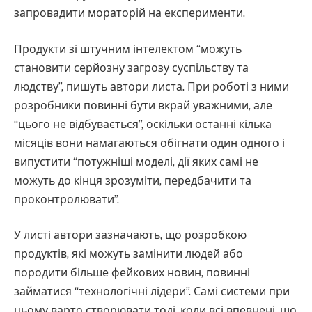
запровадити мораторій на експерименти.
Продукти зі штучним інтелектом “можуть
становити серйозну загрозу суспільству та
людству”, пишуть автори листа. При роботі з ними
розробники повинні бути вкрай уважними, але
“цього не відбувається”, оскільки останні кілька
місяців вони намагаються обігнати один одного і
випустити “потужніші моделі, дії яких самі не
можуть до кінця зрозуміти, передбачити та
проконтролювати”.
У листі автори зазначають, що розробкою
продуктів, які можуть замінити людей або
породити більше фейкових новин, повинні
займатися “технологічні лідери”. Самі системи при
цьому варто створювати тоді, коли всі впевнені, що