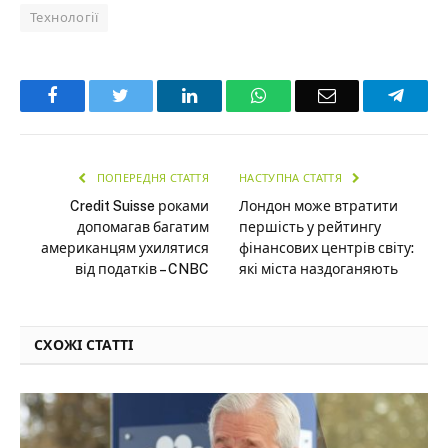
Технології
Facebook
Twitter
LinkedIn
WhatsApp
Email
Teleg
ПОПЕРЕДНЯ СТАТТЯ
НАСТУПНА СТАТТЯ
Credit Suisse роками
Лондон може втратити
допомагав багатим
першість у рейтингу
американцям ухилятися
фінансових центрів світу:
від податків – CNBC
які міста наздоганяють
СХОЖІ СТАТТІ