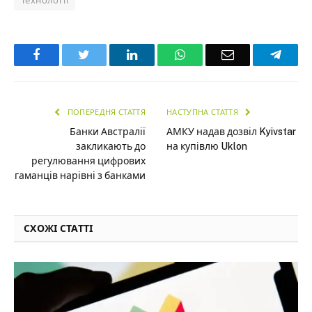
Технології
Facebook
Twitter
LinkedIn
WhatsApp
Email
Teleg
ПОПЕРЕДНЯ СТАТТЯ
НАСТУПНА СТАТТЯ
Банки Австралії
АМКУ надав дозвіл Kyivstar
закликають до
на купівлю Uklon
регулювання цифрових
гаманців нарівні з банками
СХОЖІ СТАТТІ