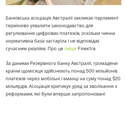
Банківська асоціація Австралії закликає парламент
терміново ухвалити законодавство для
регулювання цифрових платежів, оскільки чинна
нормативна база застаріла і не відповідає
сучасним реаліям. Про це
пише
Finextra.
За даними Резервного банку Австралії, громадяни
країни щомісяця здійснюють понад 500 мільйонів
платежів через мобільні гаманці на суму понад $20
мільярдів. Асоціація критикує уряд за зволікання з
реформами, які були вперше запропоновані
чотири роки тому.
Міністерство фінансів Австралії запропонувало
масштабні реформи для розширення