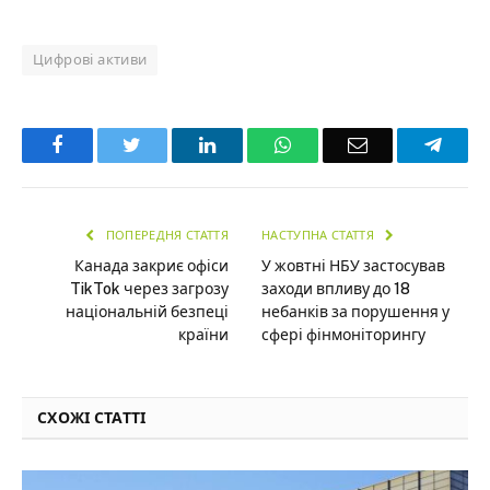
Цифрові активи
Facebook
Twitter
LinkedIn
WhatsApp
Email
Teleg
ПОПЕРЕДНЯ СТАТТЯ
НАСТУПНА СТАТТЯ
Канада закриє офіси
У жовтні НБУ застосував
TikTok через загрозу
заходи впливу до 18
національній безпеці
небанків за порушення у
країни
сфері фінмоніторингу
СХОЖІ СТАТТІ