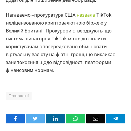
додаток для поширення дезінформації.
Нагадаємо – прокуратура США
назвала
TikTok
неліцензованою криптовалютною біржею у
Великій Британії. Прокурори стверджують, що
система винагород TikTok може дозволити
користувачам опосередковано обмінювати
віртуальну валюту на фіатні гроші, що викликає
занепокоєння щодо відповідності платформи
фінансовим нормам.
Технології
Facebook
Twitter
LinkedIn
WhatsApp
Email
Teleg