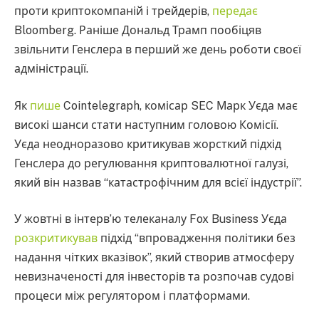
проти криптокомпаній і трейдерів,
передає
Bloomberg. Раніше Дональд Трамп пообіцяв
звільнити Генслера в перший же день роботи своєї
адміністрації.
Як
пише
Cointelegraph, комісар SEC Марк Уєда має
високі шанси стати наступним головою Комісії.
Уєда неодноразово критикував жорсткий підхід
Генслера до регулювання криптовалютної галузі,
який він назвав “катастрофічним для всієї індустрії”.
У жовтні в інтерв’ю телеканалу Fox Business Уєда
розкритикував
підхід “впровадження політики без
надання чітких вказівок”, який створив атмосферу
невизначеності для інвесторів та розпочав судові
процеси між регулятором і платформами.