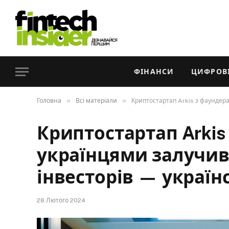
ФІНАНСИ
ЦИФРОВІ
»
»
Головна
Всі матеріали
Криптостартап Arkis з фаундер
Криптостартап Arkis
українцями залучив
інвесторів — украї
28 Лютого 2024