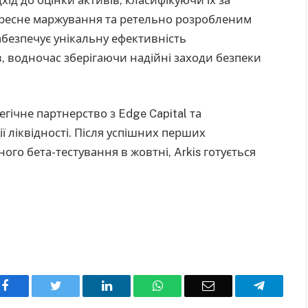
хресне маржування та ретельно розробленим
забезпечує унікальну ефективність
, водночас зберігаючи надійні заходи безпеки
ічне партнерство з Edge Capital та
ії ліквідності. Після успішних перших
ого бета-тестування в жовтні, Arkis готується
Facebook
Twitter
LinkedIn
WhatsApp
Email
Telegra