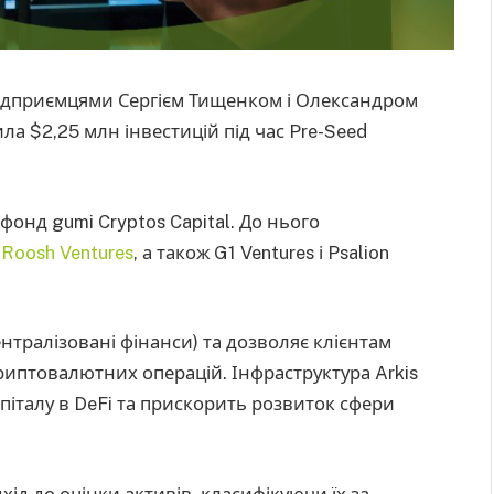
підприємцями Сергієм Тищенком і Олександром
ла $2,25 млн інвестицій під час Pre-Seed
нд gumi Cryptos Capital. До нього
д
Roosh Ventures
, а також G1 Ventures і Psalion
ентралізовані фінанси) та дозволяє клієнтам
риптовалютних операцій. Інфраструктура Arkis
італу в DeFi та прискорить розвиток сфери
ід до оцінки активів, класифікуючи їх за