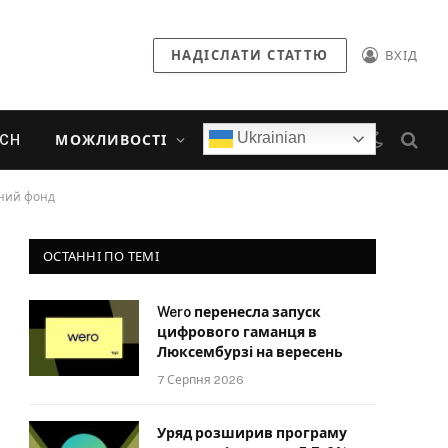
НАДІСЛАТИ СТАТТЮ
ВХІД
Ukrainian
ECH
МОЖЛИВОСТІ
рний фонд
ОСТАННІ ПО ТЕМІ
Wero перенесла запуск
цифрового гаманця в
Люксембурзі на вересень
7 Серпня 2026
Уряд розширив програму