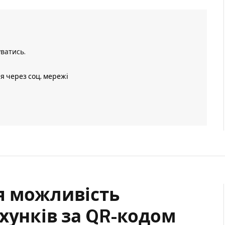
уватись
.
ія через соц. мережі
я можливість
хунків за QR-кодом