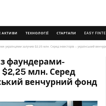
 АКТИВИ
ТЕХНОЛОГІЇ
СТАРТАПИ
EASY FINT
ами-українцями залучив $2,25 млн. Серед інвесторів — український венчу
 з фаундерами-
 $2,25 млн. Серед
нський венчурний фонд