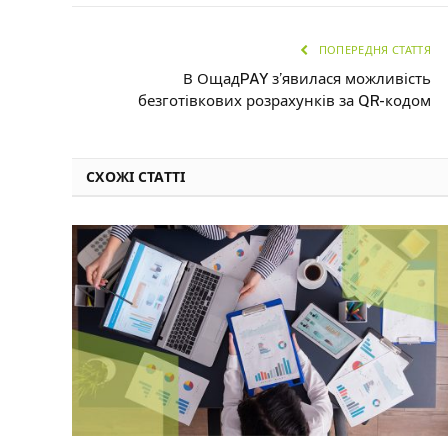
ПОПЕРЕДНЯ СТАТТЯ
В ОщадPAY з’явилася можливість
безготівкових розрахунків за QR-кодом
СХОЖІ СТАТТІ