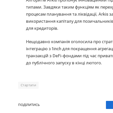
типами. Завдяки таким функціям як пере
процесам планування та ліквідації, Arkis 
використання капіталу для позичальників
для кредиторів.
Нещодавно компанія оголосила про стратег
інтеграцію з 1inch для покращення агрегац
транзакцій з DeFi-фондами під час приватн
до публічного запуску в кінці лютого.
Стартапи
ПОДІЛИТИСЬ