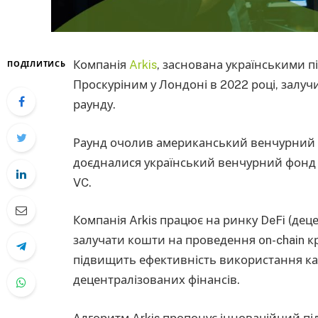
Компанія
Arkis
, заснована українськими 
ПОДІЛИТИСЬ
Проскуріним у Лондоні в 2022 році, залучи
раунду.
Раунд очолив американський венчурний фо
доєдналися український венчурний фон
VC.
Компанія Arkis працює на ринку DeFi (дец
залучати кошти на проведення on-chain к
підвищить ефективність використання кап
децентралізованих фінансів.
Алгоритм Arkis пропонує інноваційний підх