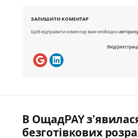
ЗАЛИШИТИ КОМЕНТАР
Щоб відправити коментар вам необхідно
авториз
Вхід/реєстрац
В ОщадPAY з’явилас
безготівкових розра