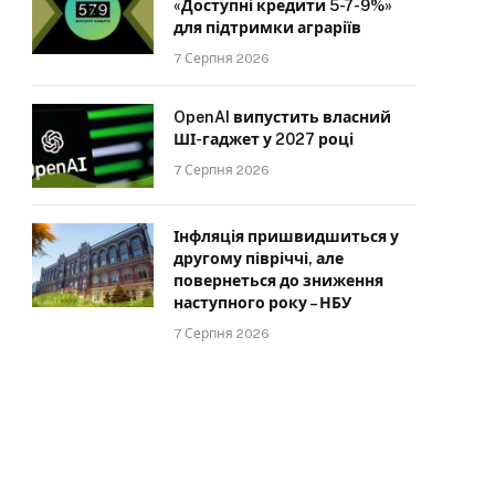
«Доступні кредити 5-7-9%»
для підтримки аграріїв
7 Серпня 2026
OpenAI випустить власний
ШІ-гаджет у 2027 році
7 Серпня 2026
Інфляція пришвидшиться у
другому півріччі, але
повернеться до зниження
наступного року – НБУ
7 Серпня 2026