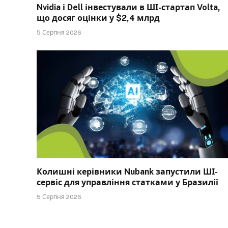
Nvidia і Dell інвестували в ШІ-стартап Volta,
що досяг оцінки у $2,4 млрд
5 Серпня 2026
Колишні керівники Nubank запустили ШІ-
сервіс для управління статками у Бразилії
5 Серпня 2026