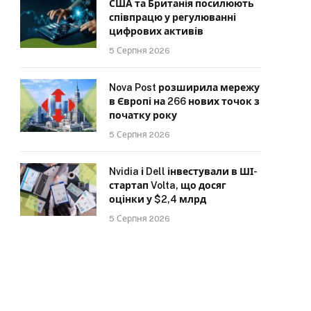
США та Британія посилюють
співпрацю у регулюванні
цифрових активів
5 Серпня 2026
Nova Post розширила мережу
в Європі на 266 нових точок з
початку року
5 Серпня 2026
Nvidia і Dell інвестували в ШІ-
стартап Volta, що досяг
оцінки у $2,4 млрд
5 Серпня 2026