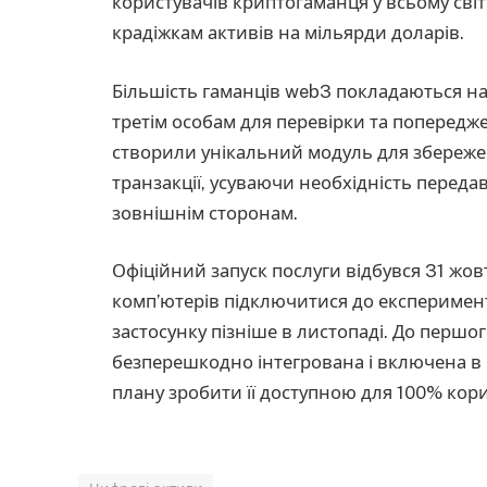
користувачів криптогаманця у всьому світ
крадіжкам активів на мільярди доларів.
Більшість гаманців web3 покладаються на
третім особам для перевірки та попередже
створили унікальний модуль для збережен
транзакції, усуваючи необхідність переда
зовнішнім сторонам.
Офіційний запуск послуги відбувся 31 жов
комп’ютерів підключитися до експеримент
застосунку пізніше в листопаді. До першо
безперешкодно інтегрована і включена в
плану зробити її доступною для 100% кор