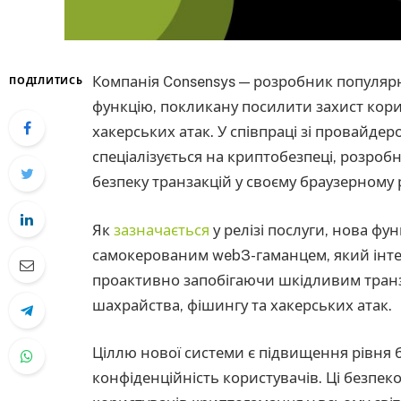
Компанія Consensys — розробник популяр
ПОДІЛИТИСЬ
функцію, покликану посилити захист кори
хакерських атак. У співпраці зі провайдер
спеціалізується на криптобезпеці, розро
безпеку транзакцій у своєму браузерному
Як
зазначається
у релізі послуги, нова ф
самокерованим web3-гаманцем, який інтег
проактивно запобігаючи шкідливим транз
шахрайства, фішингу та хакерських атак.
Ціллю нової системи є підвищення рівня 
конфіденційність користувачів. Ці безпеко