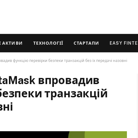
 АКТИВИ
ТЕХНОЛОГІЇ
СТАРТАПИ
EASY FINT
адив функцію перевірки безпеки транзакцій без їх передачі назовні
taMask впровадив
безпеки транзакцій
вні