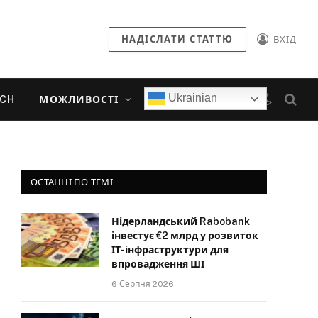
НАДІСЛАТИ СТАТТЮ
ВХІД
Ukrainian
ECH
МОЖЛИВОСТІ
ОСТАННІ ПО ТЕМІ
Нідерландський Rabobank
інвестує €2 млрд у розвиток
ІТ-інфраструктури для
впровадження ШІ
6 Серпня 2026