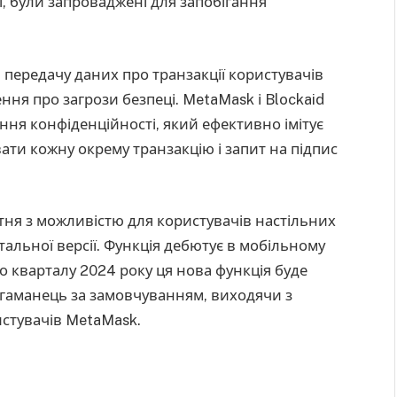
і, були запроваджені для запобігання
 передачу даних про транзакції користувачів
ння про загрози безпеці. MetaMask і Blockaid
ня конфіденційності, який ефективно імітує
вати кожну окрему транзакцію і запит на підпис
тня з можливістю для користувачів настільних
альної версії. Функція дебютує в мобільному
го кварталу 2024 року ця нова функція буде
 гаманець за замовчуванням, виходячи з
истувачів MetaMask.