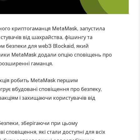
ного криптогаманця MetaMask, запустила
стувачів від шахрайства, фішингу та
ом безпеки для web3 Blockaid, який
бники MetaMask додали опцію сповіщень про
 розширенні гаманця.
ункція робить MetaMask першим
рує вбудовані сповіщення про безпеку,
акціям і захищаючи користувачів від
безпеки, зберігаючи при цьому
ві сповіщення, які стали доступні для всіх