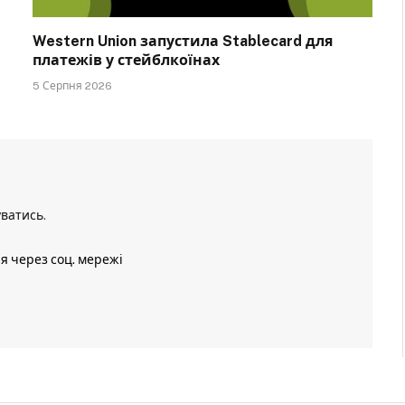
Western Union запустила Stablecard для
платежів у стейблкоїнах
5 Серпня 2026
уватись
.
ія через соц. мережі