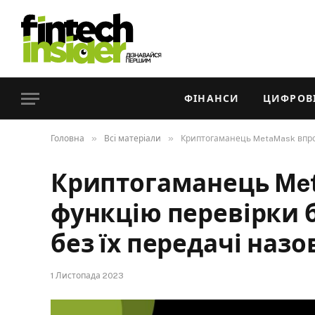
ФІНАНСИ
ЦИФРОВІ
»
»
Головна
Всі матеріали
Криптогаманець MetaMask впров
Криптогаманець Me
функцію перевірки 
без їх передачі назо
1 Листопада 2023