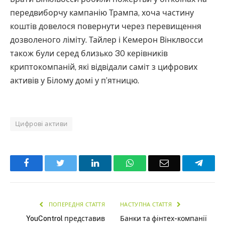
передвиборчу кампанію Трампа, хоча частину
коштів довелося повернути через перевищення
дозволеного ліміту. Тайлер і Кемерон Вінклвосси
також були серед близько 30 керівників
криптокомпаній, які відвідали саміт з цифрових
активів у Білому домі у п’ятницю.
Цифрові активи
Facebook
Twitter
LinkedIn
WhatsApp
Email
Teleg
ПОПЕРЕДНЯ СТАТТЯ
НАСТУПНА СТАТТЯ
YouControl представив
Банки та фінтех-компанії