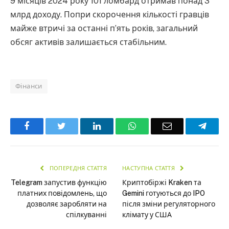
9 місяців 2024 року 101 ломбард отримав понад 3
млрд доходу. Попри скорочення кількості гравців
майже втричі за останні п’ять років, загальний
обсяг активів залишається стабільним.
Фінанси
Facebook
Twitter
LinkedIn
WhatsApp
Email
Teleg
ПОПЕРЕДНЯ СТАТТЯ
НАСТУПНА СТАТТЯ
Telegram запустив функцію
Криптобіржі Kraken та
платних повідомлень, що
Gemini готуються до IPO
дозволяє заробляти на
після зміни регуляторного
спілкуванні
клімату у США