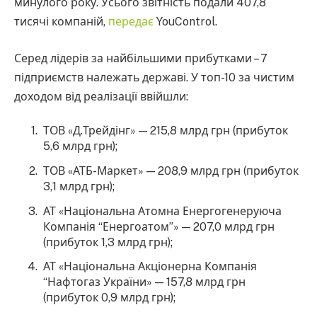
минулого року. Усього звітність подали 407,8
тисячі компаній,
передає
YouControl.
Серед лідерів за найбільшими прибутками – 7
підприємств належать державі. У топ-10 за чистим
доходом від реалізації ввійшли:
ТОВ «Д.Трейдінг» — 215,8 млрд грн (прибуток
5,6 млрд грн);
ТОВ «АТБ-Маркет» — 208,9 млрд грн (прибуток
3,1 млрд грн);
АТ «Національна Атомна Енергогенеруюча
Компанія “Енергоатом”» — 207,0 млрд грн
(прибуток 1,3 млрд грн);
АТ «Національна Акціонерна Компанія
“Нафтогаз України» — 157,8 млрд грн
(прибуток 0,9 млрд грн);