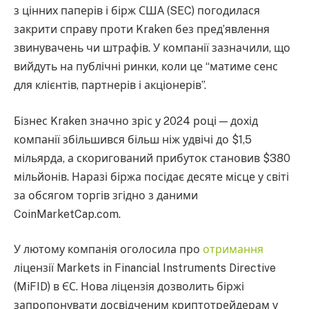
з цінних паперів і бірж США (SEC) погодилася
закрити справу проти Kraken без пред’явлення
звинувачень чи штрафів. У компанії зазначили, що
вийдуть на публічні ринки, коли це “матиме сенс
для клієнтів, партнерів і акціонерів”.
Бізнес Kraken значно зріс у 2024 році — дохід
компанії збільшився більш ніж удвічі до $1,5
мільярда, а скоригований прибуток становив $380
мільйонів. Наразі біржа посідає десяте місце у світі
за обсягом торгів згідно з даними
CoinMarketCap.com.
У лютому компанія оголосила про
отримання
ліцензії Markets in Financial Instruments Directive
(MiFID) в ЄС. Нова ліцензія дозволить біржі
запропонувати досвідченим криптотрейдерам у