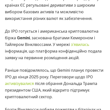
країнах ЄС регульовані деривативи з широким
вибором базових активів та можливістю
використання різних валют як забезпечення.
До IPO готується і американська криптовалютна
біржа
Gemini
, заснована братами Кемероном і
Тайлером Вінклвоссами. У мережі
з’явилась
інформація, що платформа конфіденційно подала
заявку на первинне розміщення акцій.
Раніше повідомлялось, що Gemini планує провести
IPO до кінця 2025 року. Переговори щодо IPO
активізувалися
після обрання Дональда Трампа
президентом США, який відкрито підтримує
криптовалютний сектор.
Брати Вінклвосси робили пожертви у біткоїнах на