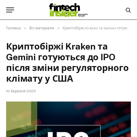
»
»
Головна
Всі матеріали
Криптобіржі Kraken та Gemini готуються до IPO після зміни регуляторного клімату у США
Криптобіржі Kraken та
Gemini готуються до IPO
після зміни регуляторного
клімату у США
10 Березня 2025