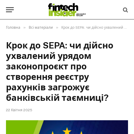
»
»
Головна
Всі матеріали
Крок до SEPA: чи дійсно ухвалений урядом законопроєкт про створення реєстру рахунків загрожує банківській таємниці?
Крок до SEPA: чи дійсно
ухвалений урядом
законопроєкт про
створення реєстру
рахунків загрожує
банківській таємниці?
22 Квітня 2025