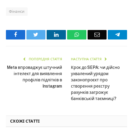
Фінанси
Facebook
Twitter
LinkedIn
WhatsApp
Email
Teleg
ПОПЕРЕДНЯ СТАТТЯ
НАСТУПНА СТАТТЯ
Meta впроваджує штучний
Крок до SEPA: чи дійсно
інтелект для виявлення
ухвалений урядом
профілів підлітків в
законопроєкт про
Instagram
створення реєстру
рахунків загрожує
банківській таємниці?
СХОЖІ СТАТТІ