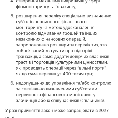
створення механізму викривачів у сфері
фінмоніторингу та їх захисту;
розширення переліку спеціально визначених
суб’єктів первинного фінансового
моніторингу – з метою удосконалення
контролю відмивання грошей та інших
незаконних фінансових операцій,
запропоновано розширити перелік тих, хто
зобов’язаний звітувати про підозрілі
транзакції, а саме: додати довірчих власників
трастів і торговців культурними цінностями,
які проводять операції через “вільні порти”,
якщо сума перевищує 400 тисяч грн;
недопущення до управління та/або контролю
за спеціально визначеними суб’єктами
первинного фінансового моніторингу
злочинців або їх співучасників (спільників).
У разі прийняття закон може запрацювати в 2027
році.