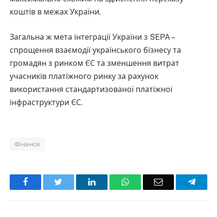
коштів в межах України.
Загальна ж мета інтеграції України з SEPA –
спрощення взаємодії українського бізнесу та
громадян з ринком ЄС та зменшення витрат
учасників платіжного ринку за рахунок
використання стандартизованої платіжної
інфраструктури ЄС.
Фінанси
Facebook
Twitter
LinkedIn
WhatsApp
Email
Teleg