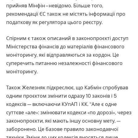
прийняв Мінфін – невідомо. Більше того,
рекомендації ЄС також не містять інформації про
податкову як регулятора цього реєстру.
Спірним є також описаний в законопроєкті доступ
Міністерства фінансів до матеріалів фінансового
моніторингу, які відправляються за кордон. Це
суперечить питанню незалежності фінансового
моніторингу.
Також Железняк підкреслює, що Кабмін спробував
одним проєктом змінити одразу 10 законів і 5
кодексів — включаючи КУпАП і КК. “Але є одне
суттєве «але»: змінювати кодекси «по дорозі», через
законопроєкти, які мають іншу основну мету, —
заборонено. Це базове правило законодавчої
техніки. Зміни до цих кодексів вносяться лише