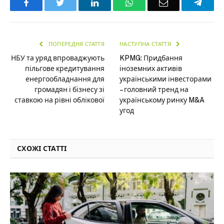
Facebook
Twitter
LinkedIn
WhatsApp
Email
Teleg
ПОПЕРЕДНЯ СТАТТЯ
НАСТУПНА СТАТТЯ
НБУ та уряд впроваджують
KPMG: Придбання
пільгове кредитування
іноземних активів
енергообладнання для
українськими інвесторами
громадян і бізнесу зі
– головний тренд на
ставкою на рівні облікової
українському ринку M&A
угод
СХОЖІ СТАТТІ