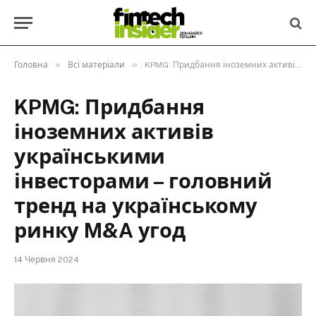
»
»
Головна
Всі матеріали
KPMG: Придбання іноземних активів українськими інвесторами – головний тренд на українському ринку M&A угод
KPMG: Придбання
іноземних активів
українськими
інвесторами – головний
тренд на українському
ринку M&A угод
14 Червня 2024