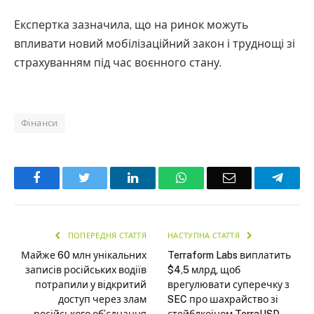
Експертка зазначила, що на ринок можуть
впливати новий мобілізаційний закон і труднощі зі
страхуванням під час воєнного стану.
Фінанси
Facebook
Twitter
LinkedIn
WhatsApp
Email
Teleg
ПОПЕРЕДНЯ СТАТТЯ
НАСТУПНА СТАТТЯ
Майже 60 млн унікальних
Terraform Labs виплатить
записів російських водіїв
$4,5 млрд, щоб
потрапили у відкритий
врегулювати суперечку з
доступ через злам
SEC про шахрайство зі