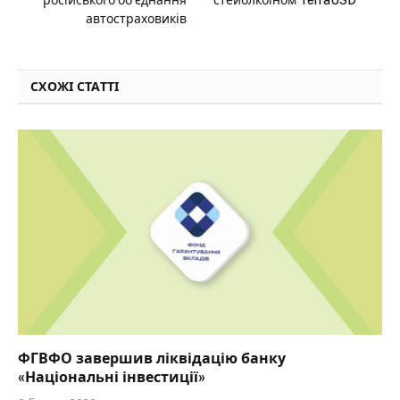
російського об’єднання
стейблкоїном TerraUSD
автостраховиків
СХОЖІ СТАТТІ
ФГВФО завершив ліквідацію банку
«Національні інвестиції»