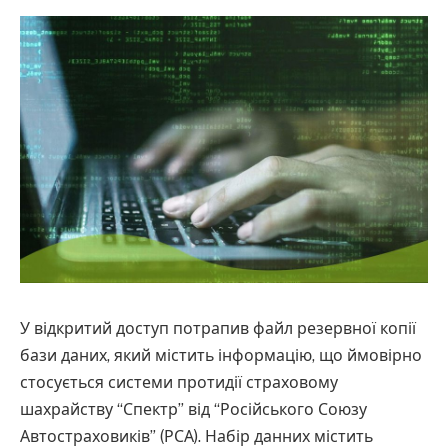
У відкритий доступ потрапив файл резервної копії
бази даних, який містить інформацію, що ймовірно
стосується системи протидії страховому
шахрайству “Спектр” від “Російського Союзу
Автостраховиків” (РСА). Набір данних містить