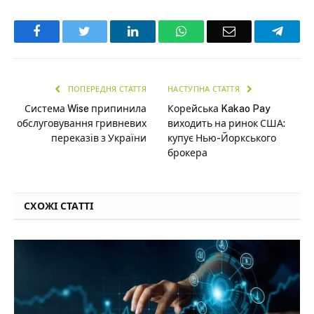
Facebook
Twitter
LinkedIn
WhatsApp
Email
Teleg
ПОПЕРЕДНЯ СТАТТЯ
НАСТУПНА СТАТТЯ
Система Wise припинила
Корейська Kakao Pay
обслуговування гривневих
виходить на ринок США:
переказів з України
купує Нью-Йоркського
брокера
СХОЖІ СТАТТІ