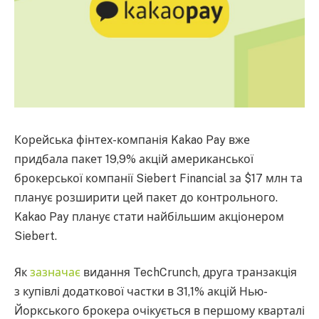
Корейська фінтех-компанія Kakao Pay вже
придбала пакет 19,9% акцій американської
брокерської компанії Siebert Financial за $17 млн та
планує розширити цей пакет до контрольного.
Kakao Pay планує стати найбільшим акціонером
Siebert.
Як
зазначає
видання TechCrunch, друга транзакція
з купівлі додаткової частки в 31,1% акцій Нью-
Йоркського брокера очікується в першому кварталі