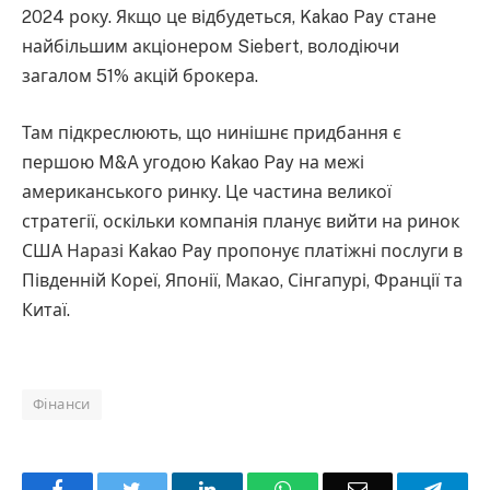
2024 року. Якщо це відбудеться, Kakao Pay стане
найбільшим акціонером Siebert, володіючи
загалом 51% акцій брокера.
Там підкреслюють, що нинішнє придбання є
першою M&A угодою Kakao Pay на межі
американського ринку. Це частина великої
стратегії, оскільки компанія планує вийти на ринок
США Наразі Kakao Pay пропонує платіжні послуги в
Південній Кореї, Японії, Макао, Сінгапурі, Франції та
Китаї.
Фінанси
Facebook
Twitter
LinkedIn
WhatsApp
Email
Teleg