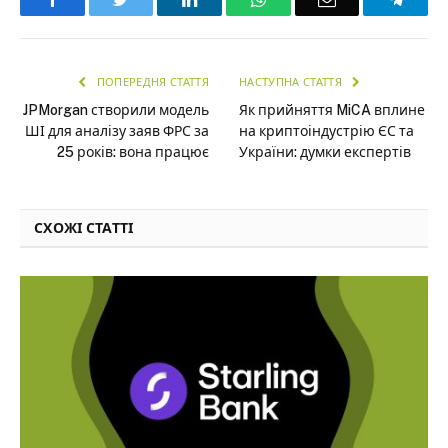
ПОПЕРЕДНЯ СТАТТЯ
НАСТУПНА СТАТТЯ
JPMorgan створили модель
Як прийняття MiCA вплине
ШІ для аналізу заяв ФРС за
на криптоіндустрію ЄС та
25 років: вона працює
України: думки експертів
СХОЖІ СТАТТІ