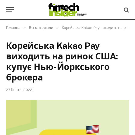
»
»
Головна
Всі матеріали
Корейська Kakao Pay виходить на ринок США: купує Нью-Йоркського брокера
Корейська Kakao Pay
виходить на ринок США:
купує Нью-Йоркського
брокера
27 Квітня 2023