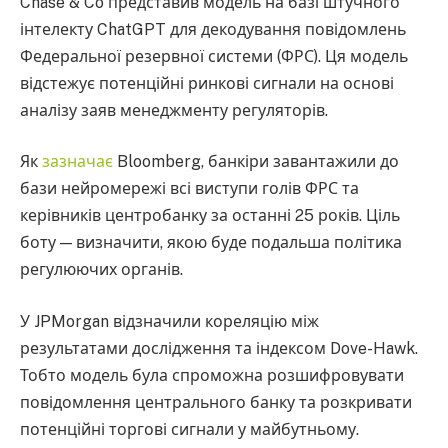
Chase & Co представив модель на базі штучного
інтелекту ChatGPT для декодування повідомлень
Федеральної резервної системи (ФРС). Ця модель
відстежує потенційні ринкові сигнали на основі
аналізу заяв менеджменту регуляторів.
Як
зазначає
Bloomberg, банкіри завантажили до
бази нейромережі всі виступи голів ФРС та
керівників центробанку за останні 25 років. Ціль
боту — визначити, якою буде подальша політика
регулюючих органів.
У JPMorgan відзначили кореляцію між
результатами дослідження та індексом Dove-Hawk.
Тобто модель була спроможна розшифровувати
повідомлення центрального банку та розкривати
потенційні торгові сигнали у майбутньому.