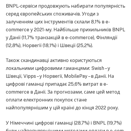
BNPL-сервіси продовжують набирати популярність
серед європейських споживачів. Угоди з
залученням цих інструментів склали 8,1% в e-
commerce у 2021-му. Найбільше прихильників BNPL
у Данії (11,7% транзакцій в e-commerce), Фінляндії
(12,8%), Норвегії (18,1%) і Швеції (25,2%).
Також скандинавці активно користуються
локальними цифровими гаманцями: Swish – у
Швеції, Vipps – у Норвегії, MobilePay – в Данії. На
цифрові гаманці припадає 25,6% витрат в e-
commerce в Данії. За прогнозами, саме цей метод
оплати електронних покупок стане
найпопулярнішим у цій країні до кінця 2022 року.
У Німеччині цифрові гаманці (28,7%) і BNPL (19,7%)
були найпопулярнішими методами оплати в e-com