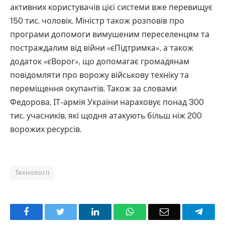
активних користувачів цієї системи вже перевищує
150 тис. чоловік. Міністр також розповів про
програми допомоги вимушеним переселенцям та
постраждалим від війни «єПідтримка», а також
додаток «єВорог», що допомагає громадянам
повідомляти про ворожу військову техніку та
переміщення окупантів. Також за словами
Федорова, ІТ-армія України нараховує понад 300
тис. учасників, які щодня атакують більш ніж 200
ворожих ресурсів.
Технології
Facebook
Twitter
LinkedIn
WhatsApp
Email
Teleg