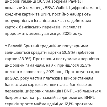
цифрові гаманці (30,3%), зокрема PayPal і
локальний гаманець BBVA Wallet. Цифрові гаманці,
кредитні картки та BNPL постійно набирають
популярність в Іспанії, а ось частка дебетових
карток, банківських переказів і післяплат
продовжить зменшуватися до 2025 року.
У Великій Британії традиційно популярними
залишаються кредитні картки (26,9%) і дебетові
картки (23,9%). Проте вони поступилися першістю
цифровим гаманцям, на які прийшлося 32,3%
оплат в e-commerce у 2021 році. Прогнозується, що
до 2025 року частка платежів з використанням
банківських карток зменшиться, а банківських
переказів, цифрових гаманців і BNPL – збільшиться.
Зокрема частка транзакцій за допомогою BNPL-
сервісів зросте майже вдвічі до 12,1% протягом