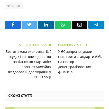
Фінанси
Facebook
Twitter
LinkedIn
WhatsApp
Email
Teleg
ПОПЕРЕДНЯ СТАТТЯ
НАСТУПНА СТАТТЯ
Безготівкова економіка, ШІ
У ЄС запропонували
в судах і світове лідерство
поширити стандарти AML
за кількістю стартапів:
на сектор
прогноз Михайла
децентралізованих
Федорова щодо України у
фінансів
2030 році
СХОЖІ СТАТТІ