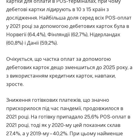
картки для оплати в POS-терміналах, при чому
дебетові картки лідирують в 10 з 15 країн з
дослідження. Найбільша доля серед всіх POS-оплат
у 2021 році за допомогою дебетових карток була в
Норвегії (64,4%), Фінляндії (62,7%), Нідерландах
(60,8%) і Данії (59,2%).
Очікується, що частка оплат за допомогою
дебетових карток дещо зменшиться до 2025 року, а
з використанням кредитних карток, навпаки,
зросте.
Зниження готівкових платежів, що значно
прискорилося під час пандемії, продовжилося в
2021 році. На готівку припадало 25,6% POS-оплат в
2021 році, тоді як у 2020-му цей показник склав
27,4%, а у 2019-му – 40,2%. При цьому найменше