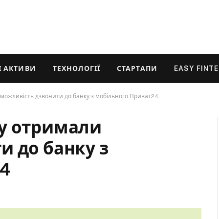
 АКТИВИ
ТЕХНОЛОГІЇ
СТАРТАПИ
EASY FINT
можливість дзвонити до банку з мобільного Приват24
у отримали
и до банку з
4