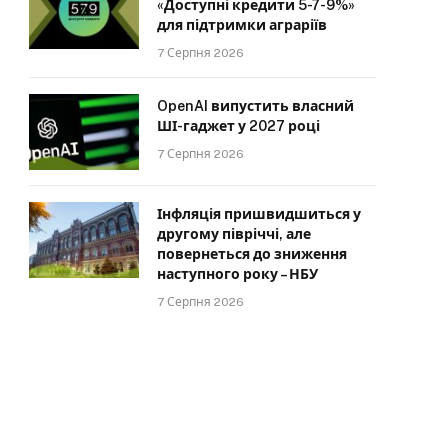
«Доступні кредити 5-7-9%»
для підтримки аграріїв
7 Серпня 2026
OpenAI випустить власний
ШІ-гаджет у 2027 році
7 Серпня 2026
Інфляція пришвидшиться у
другому півріччі, але
повернеться до зниження
наступного року – НБУ
7 Серпня 2026