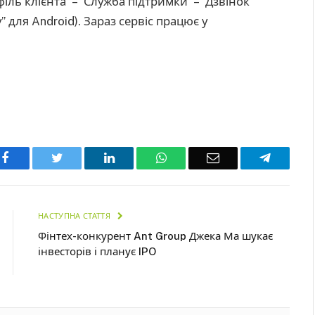
іль клієнта” – “Служба підтримки” – “Дзвінок
 для Android). Зараз сервіс працює у
Facebook
Twitter
LinkedIn
WhatsApp
Email
Telegra
НАСТУПНА СТАТТЯ
Фінтех-конкурент Ant Group Джека Ма шукає
інвесторів і планує IPO