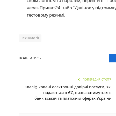
своїм логіном та паролем, перейти в “Проф
через Приват24” (або “Дзвінок у підтримку”
тестовому режимі.
Технології
ПОДІЛИТИСЬ
ПОПЕРЕДНЯ СТАТТЯ
Кваліфіковані електронні довірчі послуги, які
надаються в ЄС, визнаватимуться в
банківській та платіжній сферах України