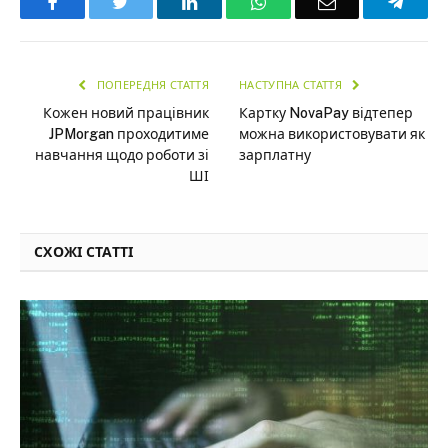
Facebook
Twitter
LinkedIn
WhatsApp
Email
Teleg
ПОПЕРЕДНЯ СТАТТЯ
НАСТУПНА СТАТТЯ
Кожен новий працівник
Картку NovaPay відтепер
JPMorgan проходитиме
можна використовувати як
навчання щодо роботи зі
зарплатну
ШІ
СХОЖІ СТАТТІ