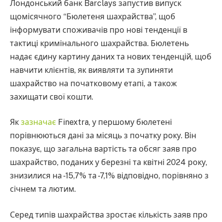
Лондонський банк Barclays запустив випуск
щомісячного “Бюлетеня шахрайства”, щоб
інформувати споживачів про нові тенденції в
тактиці кримінального шахрайства. Бюлетень
надає єдину картину даних та нових тенденцій, щоб
навчити клієнтів, як виявляти та зупиняти
шахрайство на початковому етапі, а також
захищати свої кошти.
Як
зазначає
Finextra, у першому бюлетені
порівнюються дані за місяць з початку року. Він
показує, що загальна вартість та обсяг заяв про
шахрайство, поданих у березні та квітні 2024 року,
знизилися на -15,7% та -7,1% відповідно, порівняно з
січнем та лютим.
Серед типів шахрайства зростає кількість заяв про