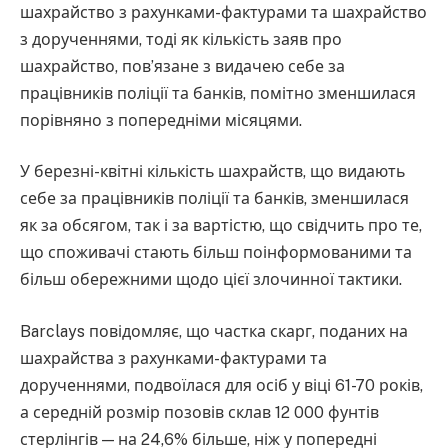
шахрайство з рахунками-фактурами та шахрайство
з дорученнями, тоді як кількість заяв про
шахрайство, пов’язане з видачею себе за
працівників поліції та банків, помітно зменшилася
порівняно з попередніми місяцями.
У березні-квітні кількість шахрайств, що видають
себе за працівників поліції та банків, зменшилася
як за обсягом, так і за вартістю, що свідчить про те,
що споживачі стають більш поінформованими та
більш обережними щодо цієї злочинної тактики.
Barclays повідомляє, що частка скарг, поданих на
шахрайства з рахунками-фактурами та
дорученнями, подвоїлася для осіб у віці 61-70 років,
а середній розмір позовів склав 12 000 фунтів
стерлінгів — на 24,6% більше, ніж у попередні