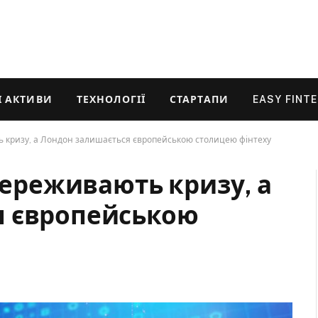
 АКТИВИ
ТЕХНОЛОГІЇ
СТАРТАПИ
EASY FINT
ть кризу, а Лондон залишається європейською столицею фінтеху
 переживають кризу, а
я європейською