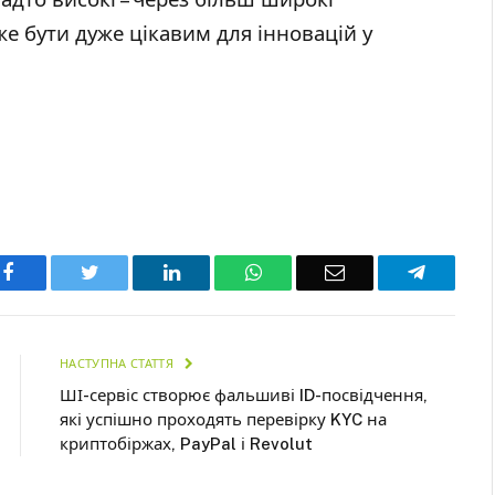
же бути дуже цікавим для інновацій у
Facebook
Twitter
LinkedIn
WhatsApp
Email
Telegra
НАСТУПНА СТАТТЯ
ШІ-сервіс створює фальшиві ID-посвідчення,
які успішно проходять перевірку KYC на
криптобіржах, PayPal і Revolut