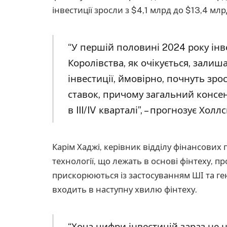
інвестиції зросли з $4,1 млрд до $13,4 млр
“У першій половині 2024 року інв
Королівства, як очікується, залиш
інвестиції, ймовірно, почнуть зр
ставок, причому загальний консен
в III/IV кварталі”, – прогнозує Холл
Карім Хаджі, керівник відділу фінансових
технології, що лежать в основі фінтеху, п
прискорюються із застосуванням ШІ та ге
входить в наступну хвилю фінтеху.
“Хоча цифри інвестицій зараз не н