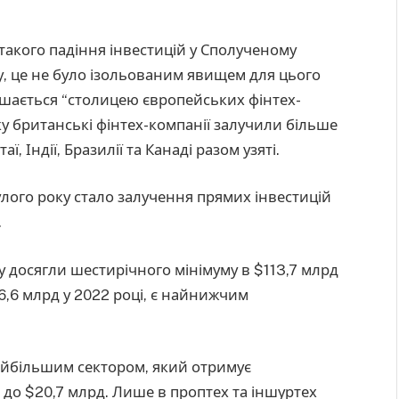
такого падіння інвестицій у Сполученому
у, це не було ізольованим явищем для цього
лишається “столицею європейських фінтех-
ку британські фінтех-компанії залучили більше
ї, Індії, Бразилії та Канаді разом узяті.
лого року стало залучення прямих інвестицій
.
у досягли шестирічного мінімуму в $113,7 млрд
96,6 млрд у 2022 році, є найнижчим
айбільшим сектором, який отримує
 до $20,7 млрд. Лише в проптех та іншуртех