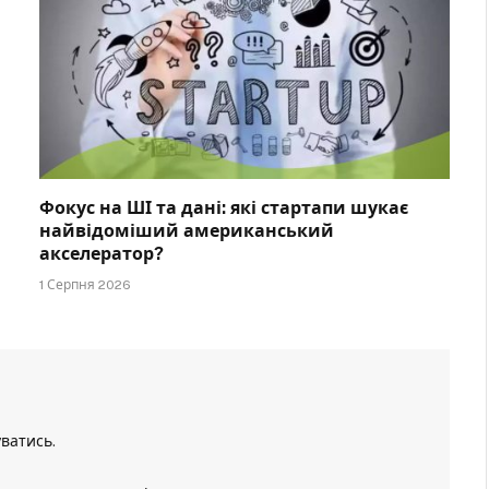
Фокус на ШІ та дані: які стартапи шукає
найвідоміший американський
акселератор?
1 Серпня 2026
уватись
.