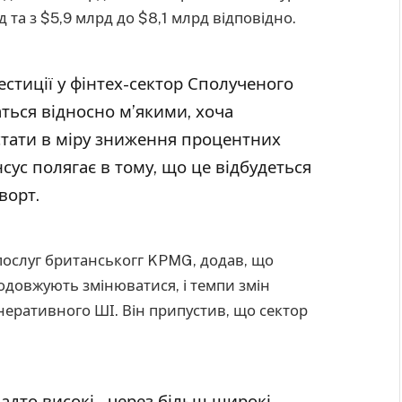
д та з $5,9 млрд до $8,1 млрд відповідно.
естиції у фінтех-сектор Сполученого
аться відносно м’якими, хоча
остати в міру зниження процентних
сус полягає в тому, що це відбудеться
сворт.
 послуг британськогг KPMG, додав, що
родовжують змінюватися, і темпи змін
неративного ШІ. Він припустив, що сектор
адто високі – через більш широкі