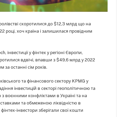
оролівстві скоротилися до $12,3 млрд що на
22 році, хоч країна і залишилася провідним
ch, інвестиції у фінтех у регіоні Європи,
оротилися вдвічі, впавши з $49,6 млрд у 2022
 за останні сім років.
ківського та фінансового сектору KPMG у
адіння інвестицій в секторі геополітичною та
з воєнними конфліктами в Україні та на
ставками та обмеженою ліквідністю в
 фінтех-інвестори зберігали свої кошти