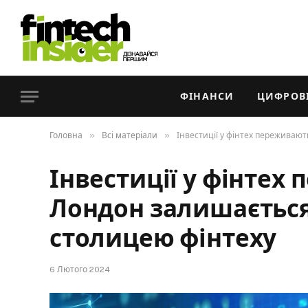
ФІНАНСИ
ЦИФРОВІ
»
»
Головна
Всі матеріали
Інвестиції у фінтех переживаю
Інвестиції у фінтех
Лондон залишаєтьс
столицею фінтеху
6 Лютого 2024