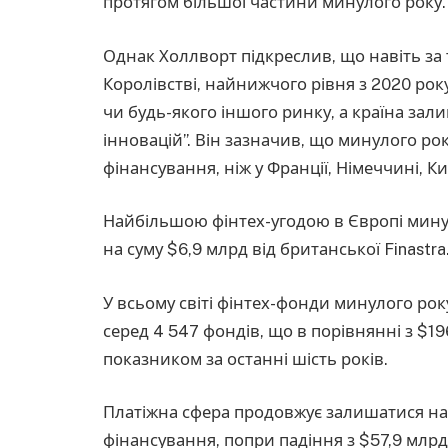
протягом більшої частини минулого року.
Однак Холлворт підкреслив, що навіть за 
Королівстві, найнижчого рівня з 2020 рок
чи будь-якого іншого ринку, а країна за
інновацій”. Він зазначив, що минулого ро
фінансування, ніж у Франції, Німеччині, Кита
Найбільшою фінтех-угодою в Європі мину
на суму $6,9 млрд від британської Finastra
У всьому світі фінтех-фонди минулого рок
серед 4 547 фондів, що в порівнянні з $1
показником за останні шість років.
Платіжна сфера продовжує залишатися н
фінансування, попри падіння з $57,9 млрд