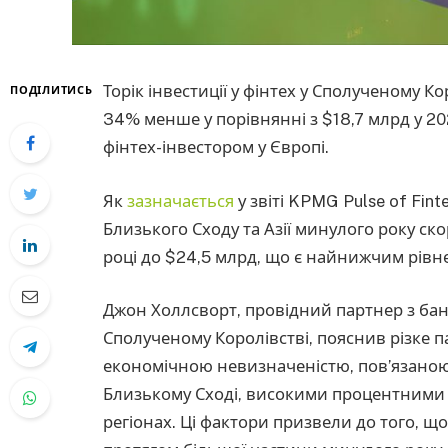
Торік інвестиції у фінтех у Сполученому К
ПОДІЛИТИСЬ
34% менше у порівнянні з $18,7 млрд у 20
фінтех-інвестором у Європі.
Як
зазначається
у звіті KPMG Pulse of Finte
Близького Сходу та Азії минулого року ск
році до $24,5 млрд, що є найнижчим рівнем
Джон Холлсворт, провідний партнер з бан
Сполученому Королівстві, пояснив різке п
економічною невизначеністю, пов’язаною 
Близькому Сході, високими процентними 
регіонах. Ці фактори призвели до того, що