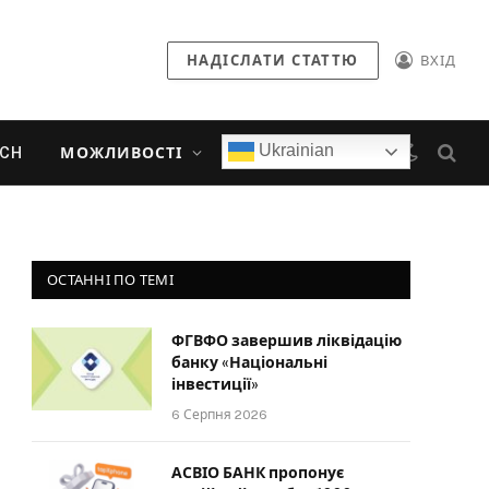
НАДІСЛАТИ СТАТТЮ
ВХІД
Ukrainian
ECH
МОЖЛИВОСТІ
ОСТАННІ ПО ТЕМІ
ФГВФО завершив ліквідацію
банку «Національні
інвестиції»
6 Серпня 2026
АСВІО БАНК пропонує