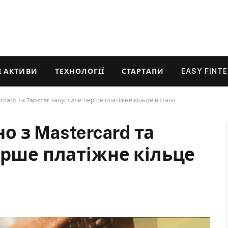
 АКТИВИ
ТЕХНОЛОГІЇ
СТАРТАПИ
EASY FINT
rcard та Tapster запустили перше платіжне кільце в Італії
но з Mastercard та
ерше платіжне кільце