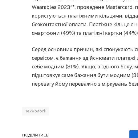
Wearables 2023″*, проведене Mastercard, п
користуються платіжними кільцями, відд
безконтактної оплати. Платіжне кільце є
смартфони (49%) та платіжні картки (44%)
Серед основних причин, які спонукають 
сервісом, є бажання здійснювати платежі 
себе модним (31%). Якщо, з одного боку,
підштовхує саме бажання бути модним (38
перевагу йому переважно з міркувань без
Технології
ПОДІЛИТИСЬ