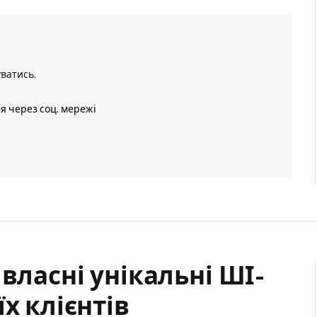
уватись
.
ія через соц. мережі
власні унікальні ШІ-
х клієнтів