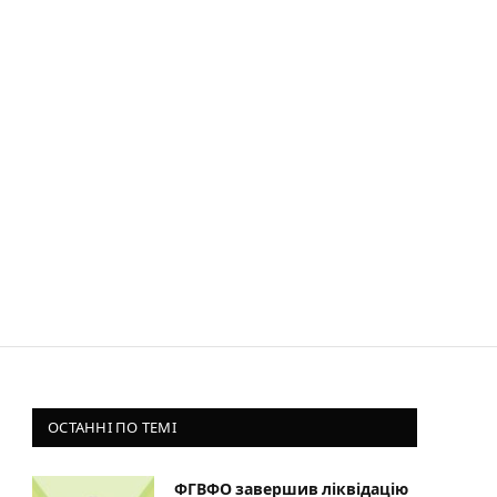
ОСТАННІ ПО ТЕМІ
ФГВФО завершив ліквідацію