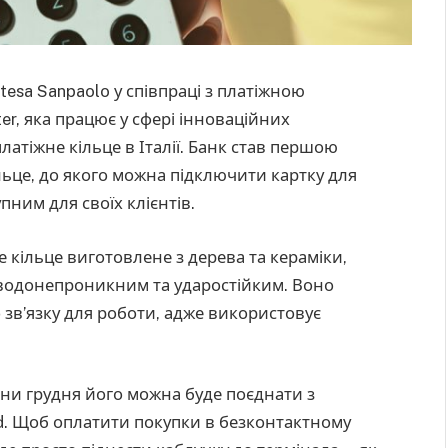
tesa Sanpaolo у співпраці з платіжною
r, яка працює у сфері інноваційних
латіжне кільце в Італії. Банк став першою
ільце, до якого можна підключити картку для
пним для своїх клієнтів.
не кільце виготовлене з дерева та кераміки,
о водонепроникним та ударостійким. Воно
 зв’язку для роботи, адже використовує
дини грудня його можна буде поєднати з
rd. Щоб оплатити покупки в безконтактному