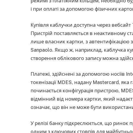
режимі з платіжним кільцем, необхідно бу
і при оплаті за допомогою фізичних карто
Купівля каблучки доступна через вебсайт 
Пристрій поставляється в неактивному ст
лише власник картки, з автентифікацією 
Sanpaolo. Якщо ж, наприклад, каблучка куп
створення облікового запису можна здійс
Платежі, здійснені за допомогою носіїв I
токенізації MDES, надану Mastercard, яка
починається конфігурація пристрою, MDE
відмінний від номера картки, який надає
означає, що він не може бути використан
У релізі банку підкреслюється, що ринок пр
одним з ключових стовпів для майбутньог