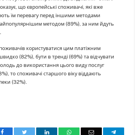
оказує, що європейські споживачі, які вже
ають їм перевагу перед іншими методами
 найпопулярнішим методом (89%), за ним йдуть
.
споживачів користуватися цим платіжним
швидко (82%), бути в тренді (69%) та відчувати
 молодь до використання цього виду послуг
%), то споживачі старшого віку віддають
пеки (32%).
Facebook
Twitter
LinkedIn
WhatsApp
Email
Telegra