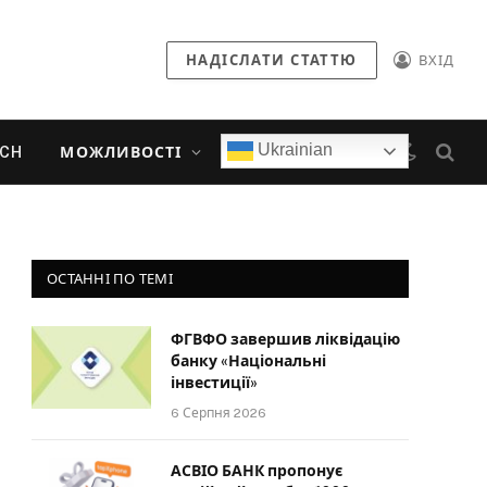
НАДІСЛАТИ СТАТТЮ
ВХІД
Ukrainian
ECH
МОЖЛИВОСТІ
ОСТАННІ ПО ТЕМІ
ФГВФО завершив ліквідацію
банку «Національні
інвестиції»
6 Серпня 2026
АСВІО БАНК пропонує