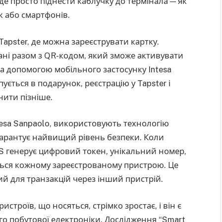
де просто піднести каблучку до термінала — як
к або смартфонів.
Tapster, де можна зареєструвати картку.
ані разом з QR-кодом, який зможе активувати
за допомогою мобільного застосунку Intesa
ується в подарунок, реєстрацію у Tapster і
нити пізніше.
ntesa Sanpaolo, використовують технологію
 гарантує найвищий рівень безпеки. Коли
S генерує цифровий токен, унікальний номер,
ться кожному зареєстрованому пристрою. Це
ий для транзакцій через інший пристрій.
истроїв, що носяться, стрімко зростає, і він є
о побутової електроніки. Дослідження “Smart