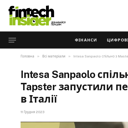
ФІНАНСИ
ЦИФРОВІ
»
»
Головна
Всі матеріали
Intesa Sanpaolo спільно з Maste
Intesa Sanpaolo спіль
Tapster запустили п
в Італії
11 Грудня 2023