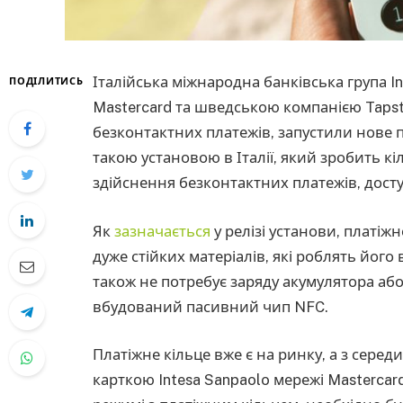
Італійська міжнародна банківська група In
ПОДІЛИТИСЬ
Mastercard та шведською компанією Tapste
безконтактних платежів, запустили нове п
такою установою в Італії, який зробить к
здійснення безконтактних платежів, досту
Як
зазначається
у релізі установи, платіж
дуже стійких матеріалів, які роблять йог
також не потребує заряду акумулятора або
вбудований пасивний чип NFC.
Платіжне кільце вже є на ринку, а з сере
карткою Intesa Sanpaolo мережі Masterca