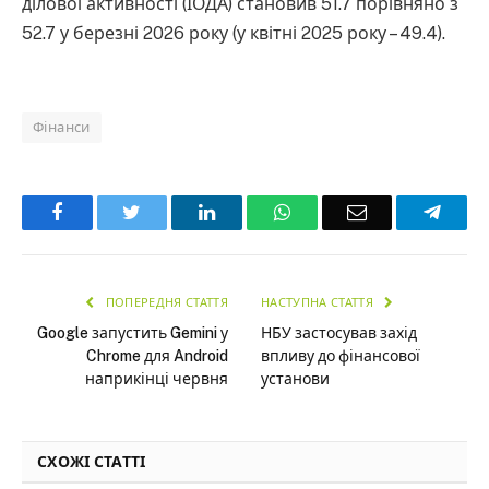
ділової активності (ІОДА) становив 51.7 порівняно з
52.7 у березні 2026 року (у квітні 2025 року – 49.4).
Фінанси
Facebook
Twitter
LinkedIn
WhatsApp
Email
Teleg
ПОПЕРЕДНЯ СТАТТЯ
НАСТУПНА СТАТТЯ
Google запустить Gemini у
НБУ застосував захід
Chrome для Android
впливу до фінансової
наприкінці червня
установи
СХОЖІ СТАТТІ