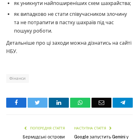
як уникнути найпоширеніших схем шахрайства;
як випадково не стати співучасником злочину
та не потрапити в пастку шахраїв під час
пошуку роботи.
Детальніше про ці заходи можна дізнатись на сайті
НБУ.
Фінанси
Facebook
Twitter
LinkedIn
WhatsApp
Email
Teleg
ПОПЕРЕДНЯ СТАТТЯ
НАСТУПНА СТАТТЯ
Бермудські острови
Google запустить Gemini у