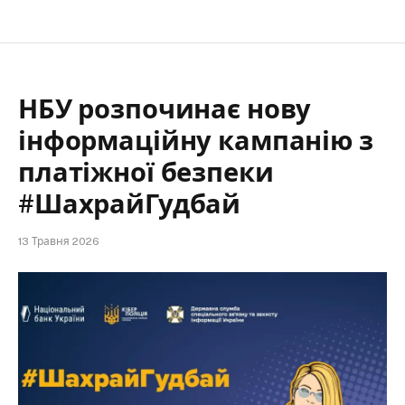
НБУ розпочинає нову
інформаційну кампанію з
платіжної безпеки
#ШахрайГудбай
13 Травня 2026