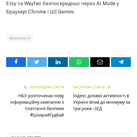
Etsy та Wayfair безпосередньо через AI Mode у
браузері Chrome і ШІ Gemini.
Технології
Facebook
Twitter
LinkedIn
WhatsApp
Email
Teleg
ПОПЕРЕДНЯ СТАТТЯ
НАСТУПНА СТАТТЯ
НБУ розпочинає нову
Індекс ділової активності в
інформаційну кампанію з
Україні впав до мінімуму за
платіжної безпеки
три роки – ІЕД
#ШахрайГудбай