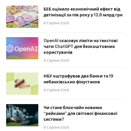
БЕБ оцінило економічний ефект від
детінізації за пів року у 13,8 млрд грн
8 Серпня 2026
OpenAI скасовує ліміти на текстові
чати ChatGPT для безкоштовних
користувачів
8 Серпня 2026
НБУ оштрафував два банки та 19
небанківських фінустанов
8 Серпня 2026
Чи стане блокчейн новими
“рейками” для світової фінансової
системи?
8 Серпня 2026