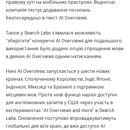
правому куті на мобільних пристроях. Водночас
компанія тестує додавання посилань
безпосередньо в текст AI Overviews.
Також у Search Labs з’явилася можливість
“зберігати” конкретні AI Overviews для подальшого
використання. Було додано опцію спрощення мови
в деяких AI Overviews одним натисканням.
Нині AI Overviews запускається у шести нових
країнах: Сполученому Королівстві, Індії, Японії,
Індонезії, Мексиці та Бразилії з підтримкою
місцевих мов. Проте нові функції наразі доступні
для англомовних запитів у США через участь в
експериментах “AI Overviews and more” в Search
Labs. Оновлення поступово впроваджуватимуть
глобально для всіх країн, де вже доступні AI