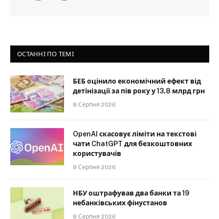
ОСТАННІ ПО ТЕМІ
БЕБ оцінило економічний ефект від
детінізації за пів року у 13,8 млрд грн
8 Серпня 2026
OpenAI скасовує ліміти на текстові
чати ChatGPT для безкоштовних
користувачів
8 Серпня 2026
НБУ оштрафував два банки та 19
небанківських фінустанов
8 Серпня 2026