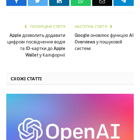
Facebook
Twitter
LinkedIn
WhatsApp
Email
Teleg
ПОПЕРЕДНЯ СТАТТЯ
НАСТУПНА СТАТТЯ
Apple дозволить додавати
Google оновлює функцію AI
цифрові посвідчення водія
Overviews у пошуковій
та ID-картки до Apple
системі
Wallet у Каліфорнії
СХОЖІ СТАТТІ