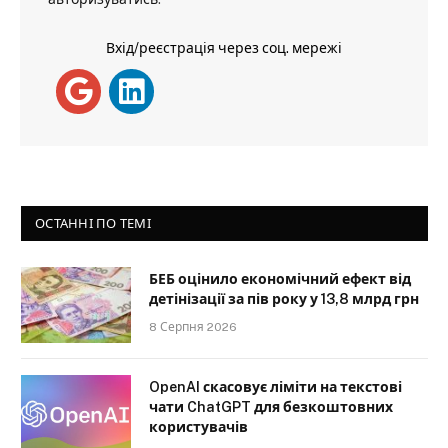
Вхід/реєстрація через соц. мережі
ОСТАННІ ПО ТЕМІ
БЕБ оцінило економічний ефект від
детінізації за пів року у 13,8 млрд грн
8 Серпня 2026
OpenAI скасовує ліміти на текстові
чати ChatGPT для безкоштовних
користувачів