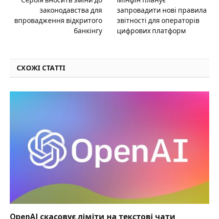
Сербія вносить зміни до
Мінфін планує
законодавства для
запровадити нові правила
впровадження відкритого
звітності для операторів
банкінгу
цифрових платформ
СХОЖІ СТАТТІ
OpenAI скасовує ліміти на текстові чати