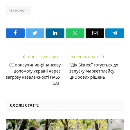
Технології
Facebook
Twitter
LinkedIn
WhatsApp
Email
Teleg
ПОПЕРЕДНЯ СТАТТЯ
НАСТУПНА СТАТТЯ
ЄС призупинив фінансову
“Дія.Бізнес” готується до
допомогу Україні через
запуску Маркетплейсу
загрозу незалежності НАБУ
цифрових рішень
і САП
СХОЖІ СТАТТІ