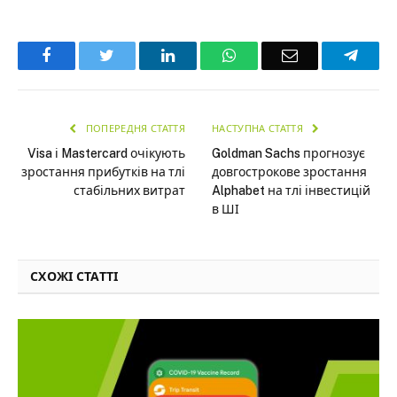
Facebook
Twitter
LinkedIn
WhatsApp
Email
Teleg
ПОПЕРЕДНЯ СТАТТЯ
НАСТУПНА СТАТТЯ
Visa і Mastercard очікують
Goldman Sachs прогнозує
зростання прибутків на тлі
довгострокове зростання
стабільних витрат
Alphabet на тлі інвестицій
в ШІ
СХОЖІ СТАТТІ