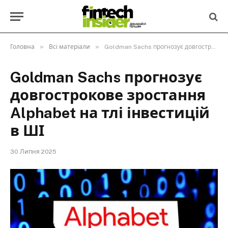
»
»
Головна
Всі матеріали
Goldman Sachs прогнозує довгострокове зростання Alphabet на тлі інвестицій в ШІ
Goldman Sachs прогнозує
довгострокове зростання
Alphabet на тлі інвестицій
в ШІ
30 Липня 2025