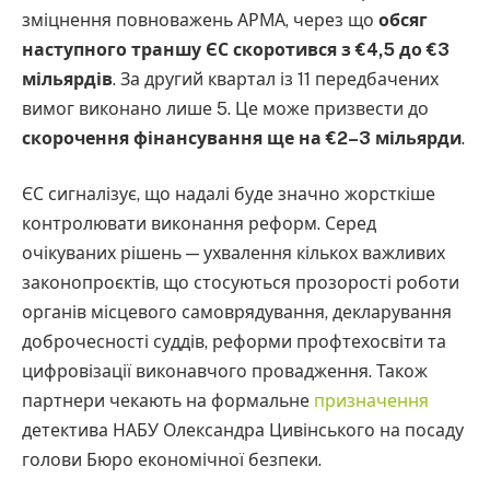
зміцнення повноважень АРМА, через що
обсяг
наступного траншу ЄС скоротився з €4,5 до €3
мільярдів
. За другий квартал із 11 передбачених
вимог виконано лише 5. Це може призвести до
скорочення фінансування ще на €2–3 мільярди
.
ЄС сигналізує, що надалі буде значно жорсткіше
контролювати виконання реформ. Серед
очікуваних рішень — ухвалення кількох важливих
законопроєктів, що стосуються прозорості роботи
органів місцевого самоврядування, декларування
доброчесності суддів, реформи профтехосвіти та
цифровізації виконавчого провадження. Також
партнери чекають на формальне
призначення
детектива НАБУ Олександра Цивінського на посаду
голови Бюро економічної безпеки.