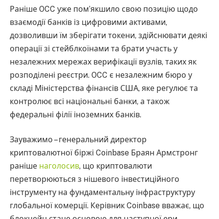
Раніше OCC уже пом’якшило свою позицію щодо
взаємодії банків із цифровими активами,
дозволивши їм зберігати токени, здійснювати деякі
операції зі стейблкоїнами та брати участь у
незалежних мережах верифікації вузлів, таких як
розподілені реєстри. OCC є незалежним бюро у
складі Міністерства фінансів США, яке регулює та
контролює всі національні банки, а також
федеральні філії іноземних банків.
Зауважимо – генеральний директор
криптовалютної біржі Coinbase Браян Армстронг
раніше
наголосив
, що криптовалюти
перетворюються з нішевого інвестиційного
інструменту на фундаментальну інфраструктуру
глобальної комерції. Керівник Coinbase вважає, що
блокчейн стане основою для наступної ери