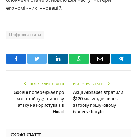
економічних інновацій.
Цифрові активи
Facebook
Twitter
LinkedIn
WhatsApp
Email
Teleg
ПОПЕРЕДНЯ СТАТТЯ
НАСТУПНА СТАТТЯ
Google попереджає про
Акції Alphabet втратили
масштабну фішингову
$120 мільярдів через
атаку на користувачів
загрозу пошуковому
Gmail
бізнесу Google
СХОЖІ СТАТТІ