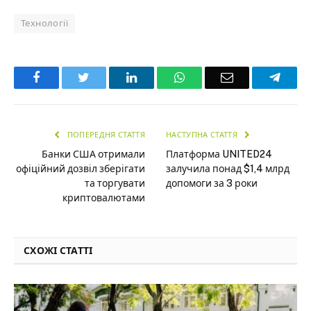
Технології
Facebook
Twitter
LinkedIn
WhatsApp
Email
Teleg
ПОПЕРЕДНЯ СТАТТЯ
НАСТУПНА СТАТТЯ
Банки США отримали
Платформа UNITED24
офіційний дозвіл зберігати
залучила понад $1,4 млрд
та торгувати
допомоги за 3 роки
криптовалютами
СХОЖІ СТАТТІ