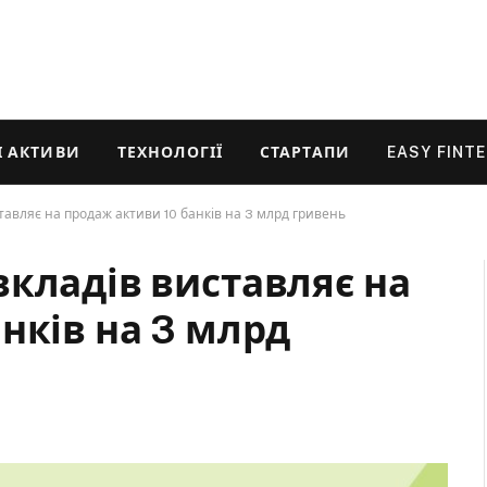
 АКТИВИ
ТЕХНОЛОГІЇ
СТАРТАПИ
EASY FINT
авляє на продаж активи 10 банків на 3 млрд гривень
вкладів виставляє на
нків на 3 млрд