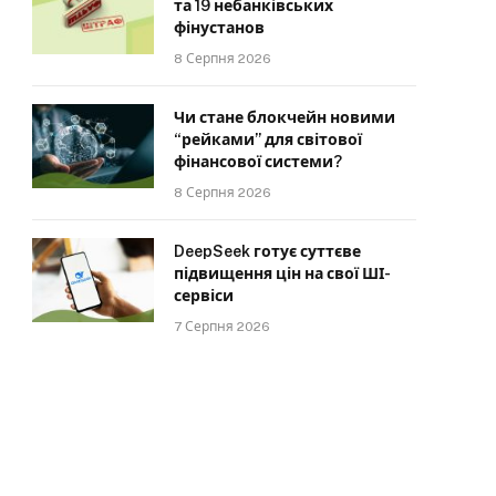
та 19 небанківських
фінустанов
8 Серпня 2026
Чи стане блокчейн новими
“рейками” для світової
фінансової системи?
8 Серпня 2026
DeepSeek готує суттєве
підвищення цін на свої ШІ-
сервіси
7 Серпня 2026