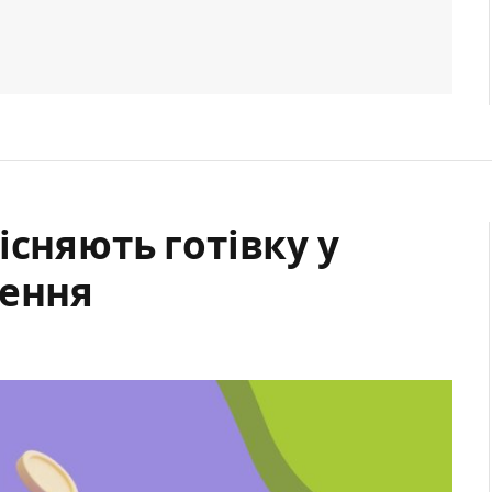
існяють готівку у
ження