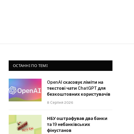
ОСТАННІ ПО ТЕМІ
OpenAI скасовує ліміти на
текстові чати ChatGPT для
безкоштовних користувачів
8 Серпня 2026
НБУ оштрафував два банки
та 19 небанківських
фінустанов