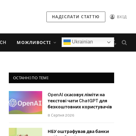
НАДІСЛАТИ СТАТТЮ
ВХІД
Ukrainian
ECH
МОЖЛИВОСТІ
ОСТАННІ ПО ТЕМІ
OpenAI скасовує ліміти на
текстові чати ChatGPT для
безкоштовних користувачів
8 Серпня 2026
НБУ оштрафував два банки