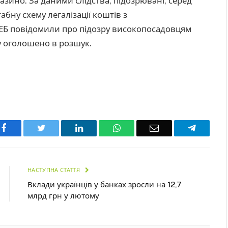
зино. За даними слідства, підозрювані, серед
бну схему легалізації коштів з
БЕБ повідомили про підозру високопосадовцям
у оголошено в розшук.
Facebook
Twitter
LinkedIn
WhatsApp
Email
Telegra
НАСТУПНА СТАТТЯ
Вклади українців у банках зросли на 12,7
млрд грн у лютому