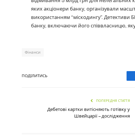
відмивання 5 млрд грн для нелегальних ка
яких акціонери банку, організували масшта
використанням “міскодингу”. Детективи 
банку, включаючи його співвласницю, як
Фінанси
ПОДІЛИТИСЬ
ПОПЕРЕДНЯ СТАТТЯ
Дебетові картки витісняють готівку у
Швейцарії – дослідження