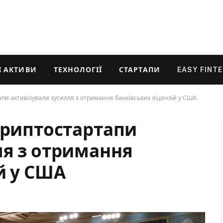
 АКТИВИ
ТЕХНОЛОГІЇ
СТАРТАПИ
EASY FINT
апи активізували зусилля з отримання банківських ліцензій у США
криптостартапи
ля з отримання
й у США