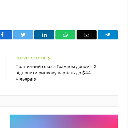
Facebook
Twitter
LinkedIn
WhatsApp
Email
Telegra
НАСТУПНА СТАТТЯ
Політичний союз з Трампом допоміг X
відновити ринкову вартість до $44
мільярдів