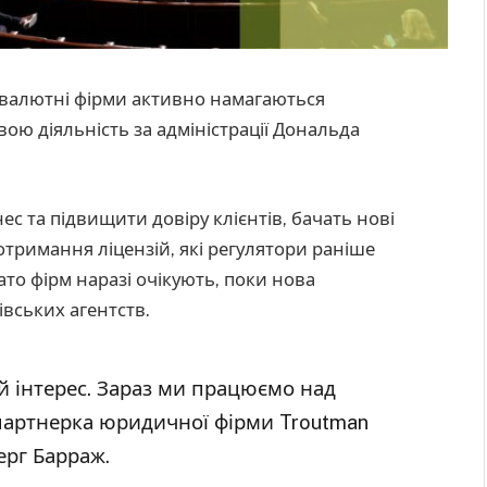
товалютні фірми активно намагаються
ою діяльність за адміністрації Дональда
нес та підвищити довіру клієнтів, бачать нові
тримання ліцензій, які регулятори раніше
то фірм наразі очікують, поки нова
івських агентств.
й інтерес. Зараз ми працюємо над
 партнерка юридичної фірми Troutman
рг Барраж.