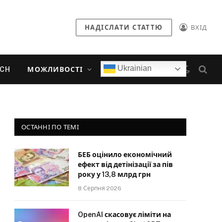
НАДІСЛАТИ СТАТТЮ
ВХІД
Ukrainian
ECH
МОЖЛИВОСТІ
ОСТАННІ ПО ТЕМІ
БЕБ оцінило економічний
ефект від детінізації за пів
року у 13,8 млрд грн
8 Серпня 2026
OpenAI скасовує ліміти на