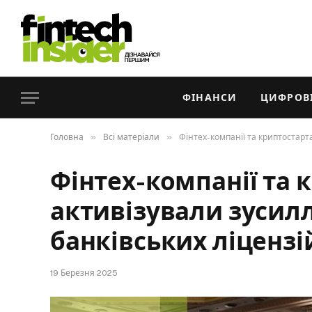
ФІНАНСИ
ЦИФРОВІ
»
»
Головна
Всі матеріали
Фінтех-компанії та криптостарт
Фінтех-компанії та 
активізували зусил
банківських ліцензі
19 Березня 2025