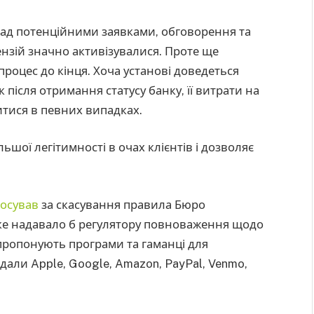
над потенційними заявками, обговорення та
ензій значно активізувалися. Проте ще
процес до кінця. Хоча установі доведеться
після отримання статусу банку, її витрати на
итися в певних випадках.
льшої легітимності в очах клієнтів і дозволяє
осував
за скасування правила Бюро
яке надавало б регулятору повноваження щодо
 пропонують програми та гаманці для
дали Apple, Google, Amazon, PayPal, Venmo,