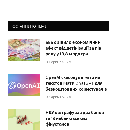
ОСТАННІ ПО ТЕМІ
БЕБ оцінило економічний
ефект від детінізації за пів
року у 13,8 млрд грн
8 Серпня 2026
OpenAI скасовує ліміти на
текстові чати ChatGPT для
безкоштовних користувачів
8 Серпня 2026
НБУ оштрафував два банки
та 19 небанківських
фінустанов