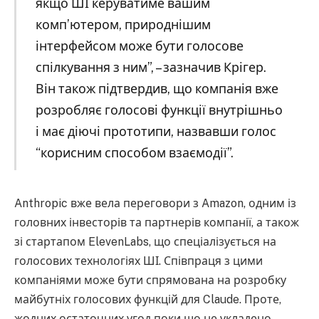
якщо ШІ керуватиме вашим
комп’ютером, природнішим
інтерфейсом може бути голосове
спілкування з ним”, – зазначив Крігер.
Він також підтвердив, що компанія вже
розробляє голосові функції внутрішньо
і має діючі прототипи, назвавши голос
“корисним способом взаємодії”.
Anthropic вже вела переговори з Amazon, одним із
головних інвесторів та партнерів компанії, а також
зі стартапом ElevenLabs, що спеціалізується на
голосових технологіях ШІ. Співпраця з цими
компаніями може бути спрямована на розробку
майбутніх голосових функцій для Claude. Проте,
жодних остаточних угод поки що не укладено.