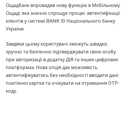
Ощадбанк впровадив нову функцію в Мобільному
Ощаді, яка значно спрощує процес автентифікації
клієнтів у системі BANK ID Національного банку
України.
Завдяки цьому користувачі зможуть швидко,
зручно та безпечно підтверджувати свою особу
при авторизації в додатку ДІЯ та інших цифрових
платформах. Нова опція дає можливість
автентифікуватись без необхідності вводити дані
платіжної картки та очікувати на отримання OTP-
коду.
Процес автентифікації через Мобільний Ощад
відбувається наступним чином:
у системі BANK ID користувач бачить QR-код