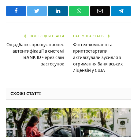
Facebook
Twitter
LinkedIn
WhatsApp
Email
Teleg
ПОПЕРЕДНЯ СТАТТЯ
НАСТУПНА СТАТТЯ
Ощадбанк спрощує процес
Фінтех-компанії та
автентифікації в системі
криптостартапи
BANK ID через свій
активізували зусилля з
застосунок
отримання банківських
ліцензій у США
СХОЖІ СТАТТІ