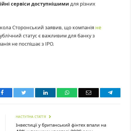
ційні сервіси доступнішими
для різних
кола Сторонський заявив, що компанія
не
Публічний статус є важливим для банку з
анія не поспішає з IPO.
Facebook
Twitter
LinkedIn
WhatsApp
Email
Telegra
НАСТУПНА СТАТТЯ
Інвестиції у британський фінтех впали на