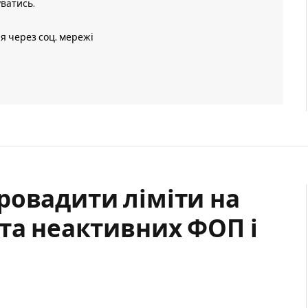
уватись
.
ія через соц. мережі
ровадити ліміти на
та неактивних ФОП і