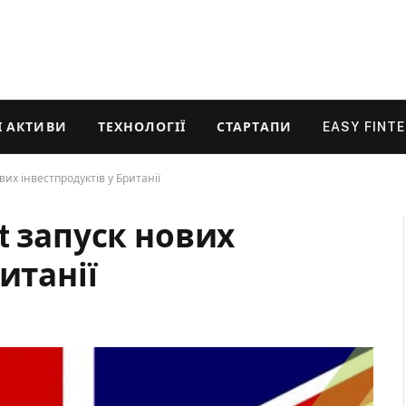
 АКТИВИ
ТЕХНОЛОГІЇ
СТАРТАПИ
EASY FINT
их інвестпродуктів у Британії
t запуск нових
итанії