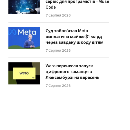
сервіс для програмістів – Muse
Code
7 Серпня 2026
Суд зобов’язав Meta
виплатити майже $1 млрд
через завдану шкоду дітям
7 Серпня 2026
Wero перенесла запуск
цифрового гаманця в
Люксембурзі на вересень
7 Серпня 2026