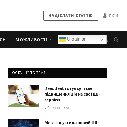
НАДІСЛАТИ СТАТТЮ
ВХІД
Ukrainian
ECH
МОЖЛИВОСТІ
ОСТАННІ ПО ТЕМІ
DeepSeek готує суттєве
підвищення цін на свої ШІ-
сервіси
7 Серпня 2026
Meta запустила новий ШІ-