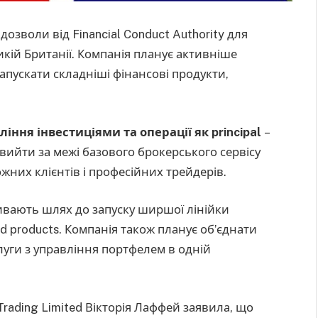
озволи від Financial Conduct Authority для
кій Британії. Компанія планує активніше
апускати складніші фінансові продукти,
ління інвестиціями та операції як principal
–
 вийти за межі базового брокерського сервісу
жних клієнтів і професійних трейдерів.
ривають шлях до запуску ширшої лінійки
ed products. Компанія також планує об’єднати
слуги з управління портфелем в одній
rading Limited Вікторія Лаффей заявила, що