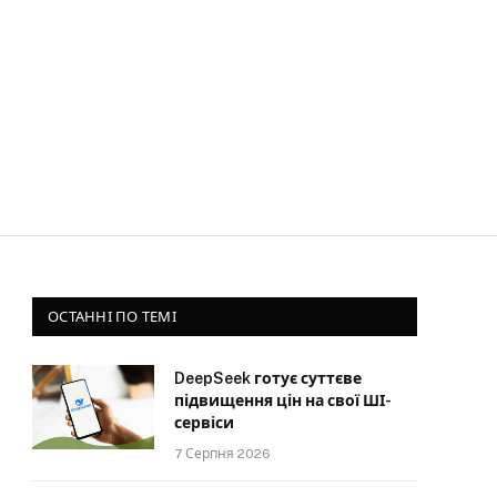
ОСТАННІ ПО ТЕМІ
DeepSeek готує суттєве
підвищення цін на свої ШІ-
сервіси
7 Серпня 2026