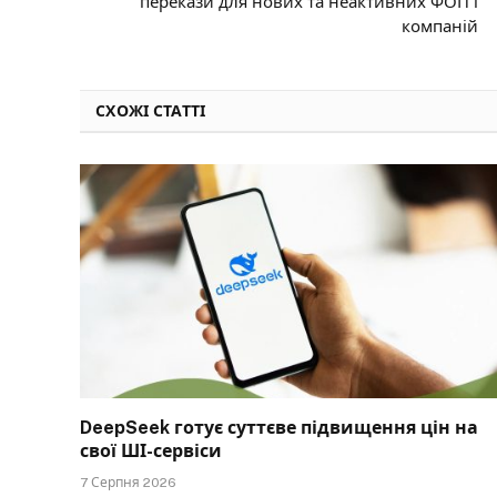
перекази для нових та неактивних ФОП і
компаній
СХОЖІ СТАТТІ
DeepSeek готує суттєве підвищення цін на
свої ШІ-сервіси
7 Серпня 2026