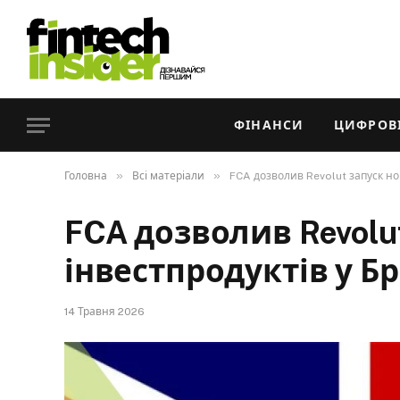
ФІНАНСИ
ЦИФРОВІ
»
»
Головна
Всі матеріали
FCA дозволив Revolut запуск нов
FCA дозволив Revolu
інвестпродуктів у Бр
14 Травня 2026